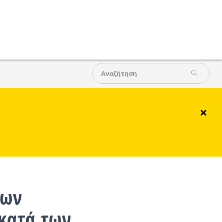
×
των
κατά των