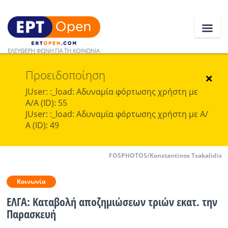
Προειδοποίηση
Ειδήσεις
×
JUser: :_load: Αδυναμία φόρτωσης χρήστη με
Α/Α (ID): 55
Ελλάδα
JUser: :_load: Αδυναμία φόρτωσης χρήστη με Α/
Α (ID): 49
Κοινωνία
Πολιτική
FOSPHOTOS/Konstantinos Tsakalidis
Οικονομία
Κοινωνία
Αθλητικά
ΕΛΓΑ: Καταβολή αποζημιώσεων τριών εκατ. την
Παρασκευή
Κόσμος