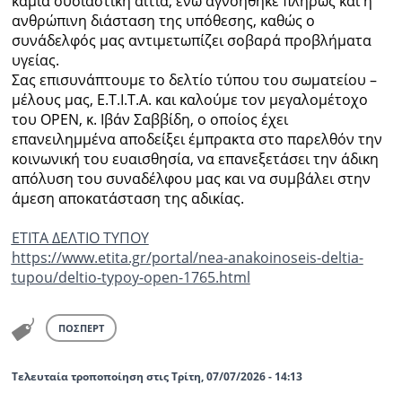
καμία ουσιαστική αιτία, ενώ αγνοήθηκε πλήρως και η
ανθρώπινη διάσταση της υπόθεσης, καθώς ο
Ραδιόφωνο
συνάδελφός μας αντιμετωπίζει σοβαρά προβλήματα
LIVE
υγείας.
Σας επισυνάπτουμε το δελτίο τύπου του σωματείου –
μέλους μας, Ε.Τ.Ι.Τ.Α. και καλούμε τον μεγαλομέτοχο
Εκπομπές
του OPEN, κ. Ιβάν Σαββίδη, ο οποίος έχει
επανειλημμένα αποδείξει έμπρακτα στο παρελθόν την
κοινωνική του ευαισθησία, να επανεξετάσει την άδικη
Πολιτισμός
απόλυση του συναδέλφου μας και να συμβάλει στην
άμεση αποκατάσταση της αδικίας.
ΕΤΙΤΑ ΔΕΛΤΙΟ ΤΥΠΟΥ
https://www.etita.gr/portal/nea-anakoinoseis-deltia-
tupou/deltio-typoy-open-1765.html
ΠΟΣΠΕΡΤ
Τελευταία τροποποίηση στις Τρίτη, 07/07/2026 - 14:13