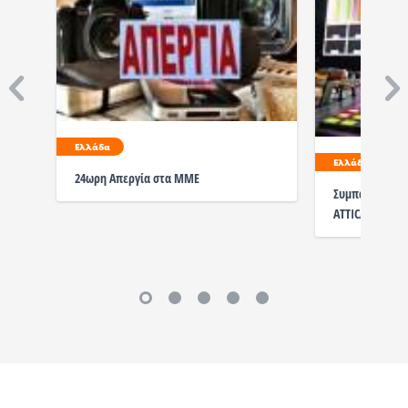
Ελλάδα
Ελλάδα
24ωρη Απεργία στα ΜΜΕ
Συμπαράσταση 
ATTICA TV