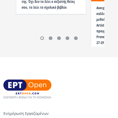
της. Όχι δεν το λέει ο σεξιστής θείος
σου, το λέει το σχολικό βιβλίο
Ανοιχτό κάλεσ
καλλιτεχνών β
μεθοδολογία M
Artistic Skills 
προγράμματος τ
Prevention of 
27-29 Μαρτίου
Ενημέρωση Εργαζομένων