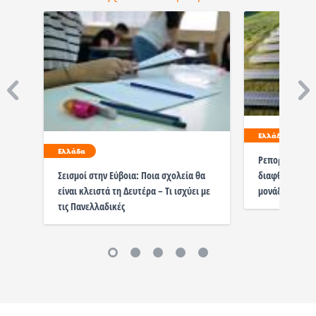
Ελλάδα
Ελλάδα
Ρεπορτάζ / Εύ
διαφθορά, με
Σεισμοί στην Εύβοια: Ποια σχολεία θα
μονάδα
είναι κλειστά τη Δευτέρα – Τι ισχύει με
τις Πανελλαδικές