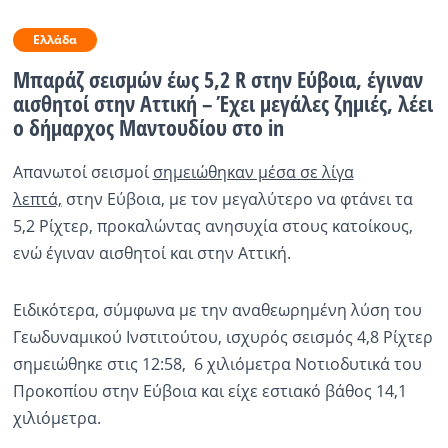
Ραδιόφωνο
Ελλάδα
LIVE
Μπαράζ σεισμών έως 5,2 R στην Εύβοια, έγιναν
αισθητοί στην Αττική – Έχει μεγάλες ζημιές, λέει
Εκπομπές
ο δήμαρχος Μαντουδίου στο in
Απανωτοί σεισμοί
σημειώθηκαν μέσα σε λίγα
Πολιτισμός
λεπτά,
στην Εύβοια, με τον μεγαλύτερο να φτάνει τα
5,2 Ρίχτερ, προκαλώντας ανησυχία στους κατοίκους,
ενώ έγιναν αισθητοί και στην Αττική.
Ειδικότερα, σύμφωνα με την αναθεωρημένη λύση του
Γεωδυναμικού Ινστιτούτου, ισχυρός σεισμός 4,8 Ρίχτερ
σημειώθηκε στις 12:58, 6 χιλιόμετρα Νοτιοδυτικά του
Προκοπίου στην Εύβοια και είχε εστιακό βάθος 14,1
χιλιόμετρα.