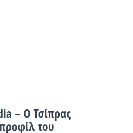
dia – Ο Τσίπρας
 προφίλ του