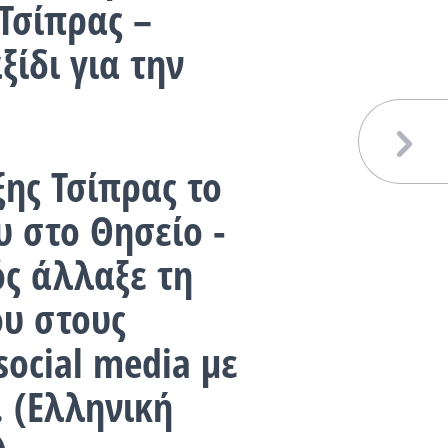
Τσίπρας –
ξίδι για την
ης Τσίπρας το
υ στο Θησείο -
ς άλλαξε τη
υ στους
ocial media με
. (Ελληνική