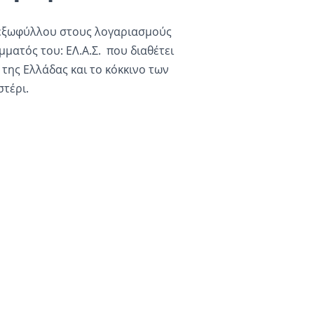
εξωφύλλου στους λογαριασμούς
μματός του: ΕΛ.Α.Σ. που διαθέτει
 της Ελλάδας και το κόκκινο των
στέρι.