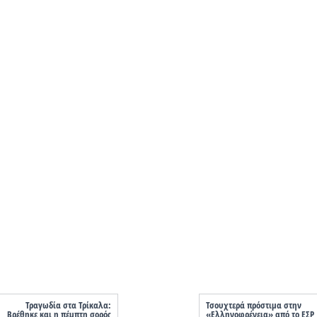
Τραγωδία στα Τρίκαλα:
Τσουχτερά πρόστιμα στην
Βρέθηκε και η πέμπτη σορός
«Ελληνοφρένεια» από το ΕΣΡ