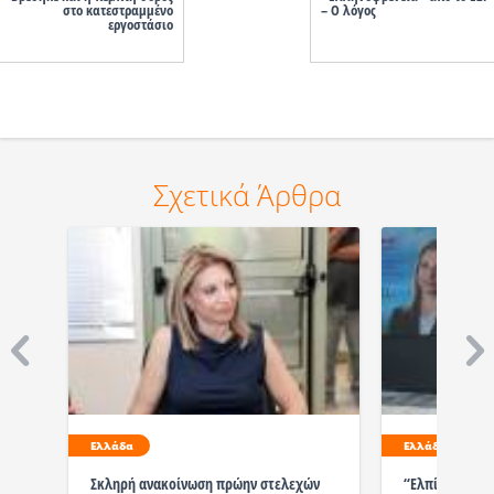
στο κατεστραμμένο
– Ο λόγος
εργοστάσιο
Σχετικά Άρθρα
Ελλάδα
Ελλάδα
Σκληρή ανακοίνωση πρώην στελεχών
“Ελπίδα για τη