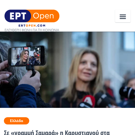
Ειδήσεις
Ελλάδα
Κοινωνία
Πολιτική
Οικονομία
Αθλητικά
Ελλάδα
Κόσμος
Σε «γραμμή Σαμαρά» η Καρυστιανού στα