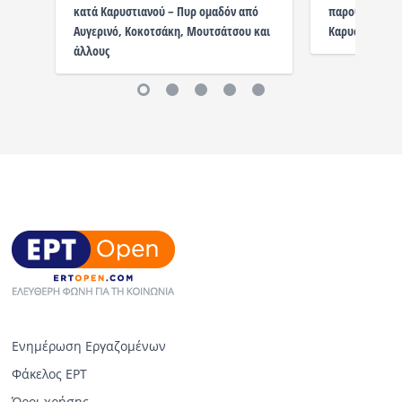
κατά Καρυστιανού – Πυρ ομαδόν από
παρουσίαση το
Αυγερινό, Κοκοτσάκη, Μουτσάτσου και
Καρυστιανού
άλλους
Ενημέρωση Εργαζομένων
Φάκελος ΕΡΤ
Όροι χρήσης