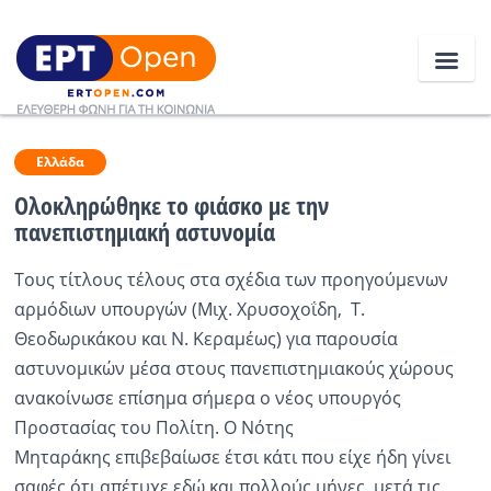
Ειδήσεις
Ελλάδα
Ολοκληρώθηκε το φιάσκο με την
πανεπιστημιακή αστυνομία
Ελλάδα
Τους τίτλους τέλους στα σχέδια των προηγούμενων
Κοινωνία
αρμόδιων υπουργών (Μιχ. Χρυσοχοΐδη, Τ.
Πολιτική
Θεοδωρικάκου και Ν. Κεραμέως) για παρουσία
αστυνομικών μέσα στους πανεπιστημιακούς χώρους
Οικονομία
ανακοίνωσε επίσημα σήμερα ο νέος υπουργός
Αθλητικά
Προστασίας του Πολίτη. Ο Νότης
Μηταράκης επιβεβαίωσε έτσι κάτι που είχε ήδη γίνει
Κόσμος
σαφές ότι απέτυχε εδώ και πολλούς μήνες, μετά τις