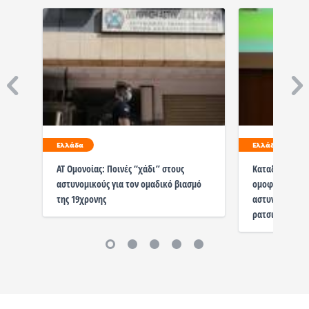
Ελλάδα
Ελλάδα
ΑΤ Ομονοίας: Ποινές “χάδι” στους
Καταδικάστηκε
αστυνομικούς για τον ομαδικό βιασμό
ομοφοβική στ
της 19χρονης
αστυνομικού 
ρατσισμός είν