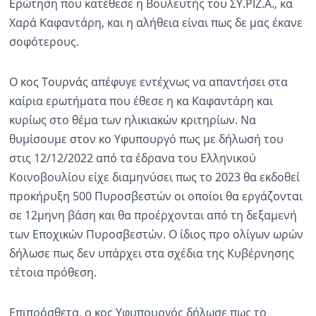
Ερώτηση που κατέθεσε η Βουλευτής του ΣΥ.ΡΙΖ.Α., κα
Χαρά Καφαντάρη, και η αλήθεια είναι πως δε μας έκανε
Ραδιόφωνο
LIVE
σοφότερους.
Εκπομπές
Ο κος Τουρνάς απέφυγε εντέχνως να απαντήσει στα
καίρια ερωτήματα που έθεσε η κα Καφαντάρη και
κυρίως στο θέμα των ηλικιακών κριτηρίων. Να
Πολιτισμός
θυμίσουμε στον κο Υφυπουργό πως με δήλωσή του
στις 12/12/2022 από τα έδρανα του Ελληνικού
Κοινοβουλίου είχε διαμηνύσει πως το 2023 θα εκδοθεί
προκήρυξη 500 Πυροσβεστών οι οποίοι θα εργάζονται
σε 12μηνη βάση και θα προέρχονται από τη δεξαμενή
των Εποχικών Πυροσβεστών. Ο ίδιος προ ολίγων ωρών
δήλωσε πως δεν υπάρχει στα σχέδια της Κυβέρνησης
τέτοια πρόθεση.
Επιπρόσθετα, ο κος Υφυπουργός δήλωσε πως το