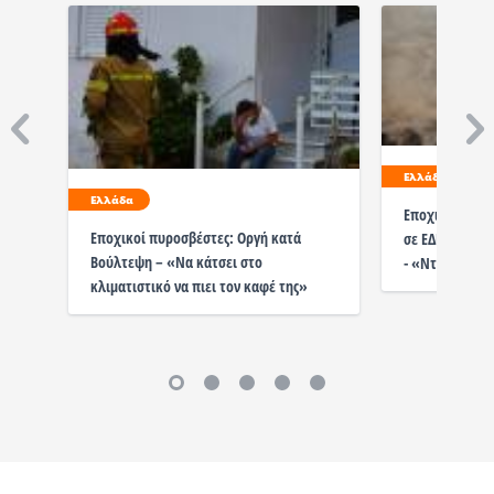
Ελλάδα
Ελλάδα
Εποχικοί πυρο
Εποχικοί πυροσβέστες: Οργή κατά
σε ΕΔΕ επειδή
Βούλτεψη – «Να κάτσει στο
- «Ντροπή για
κλιματιστικό να πιει τον καφέ της»