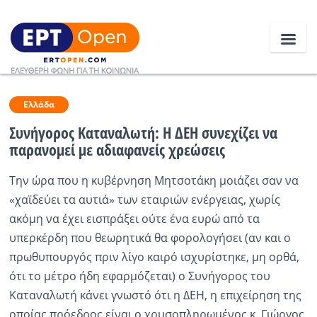
Ειδήσεις
Ελλάδα
Συνήγορος Καταναλωτή: Η ΔΕΗ συνεχίζει να
παρανομεί με αδιαφανείς χρεώσεις
Ελλάδα
Την ώρα που η κυβέρνηση Μητσοτάκη μοιάζει σαν να
Κοινωνία
«χαϊδεύει τα αυτιά» των εταιριών ενέργειας, χωρίς
Πολιτική
ακόμη να έχει εισπράξει ούτε ένα ευρώ από τα
υπερκέρδη που θεωρητικά θα φορολογήσει (αν και ο
Οικονομία
πρωθυπουργός πριν λίγο καιρό ισχυρίστηκε, μη ορθά,
Αθλητικά
ότι το μέτρο ήδη εφαρμόζεται) ο Συνήγορος του
Καταναλωτή κάνει γνωστό ότι η ΔΕΗ, η επιχείρηση της
Κόσμος
οποίας πρόεδρος είναι ο χρυσοπληρωμένος κ. Γιώργος