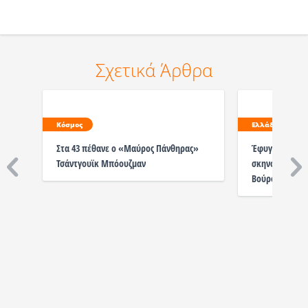
Σχετικά Άρθρα
Κόσμος
Ελλάδα
Στα 43 πέθανε ο «Μαύρος Πάνθηρας»
Έφυγε από τη 
Τσάντγουϊκ Μπόουζμαν
σκηνοθέτης κα
Βούρος