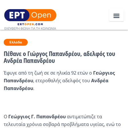
Ειδήσεις
Ελλάδα
Πέθανε ο Γιώργος Παπανδρέου, αδελφός του
Ανδρέα Παπανδρέου
Ελλάδα
Έφυγε από τη ζωή σε σε ηλικία 92 ετών ο
Γεώργιος
Κοινωνία
Παπανδρέου
, ετεροθαλής αδελφός του
Ανδρέα
Πολιτική
Παπανδρέου
.
Οικονομία
Αθλητικά
Ο
Γεώργιος Γ. Παπανδρέου
αντιμετώπιζε τα
Κόσμος
τελευταία χρόνια σοβαρά προβλήματα υγείας, ενώ το