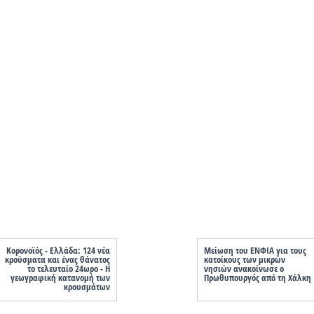
Κορονοϊός - Ελλάδα: 124 νέα
Μείωση του ΕΝΦΙΑ για τους
κρούσματα και ένας θάνατος
κατοίκους των μικρών
το τελευταίο 24ωρο - Η
νησιών ανακοίνωσε ο
γεωγραφική κατανομή των
Πρωθυπουργός από τη Χάλκη
κρουσμάτων