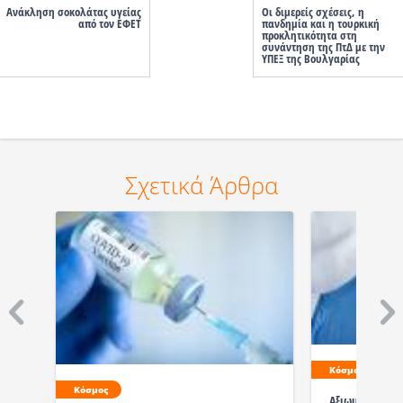
Ανάκληση σοκολάτας υγείας
Οι διμερείς σχέσεις, η
από τον ΕΦΕΤ
πανδημία και η τουρκική
προκλητικότητα στη
συνάντηση της ΠτΔ με την
ΥΠΕΞ της Βουλγαρίας
Σχετικά Άρθρα
Κόσμος
Κόσμος
Αξιωματούχοι 