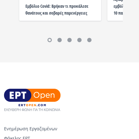
εμβόλιο για τ
Εμβόλιο Covid: Βρήκαν τι προκάλεσε
10 παιδιών
θανάτους και σοβαρές παρενέργειες
Ενημέρωση Εργαζομένων
Φάκελος ΕΡΤ