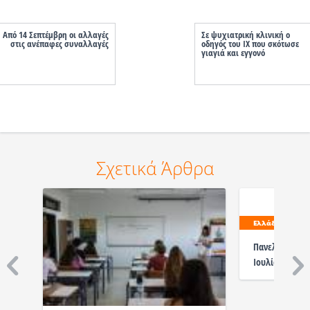
Από 14 Σεπτέμβρη οι αλλαγές
Σε ψυχιατρική κλινική ο
στις ανέπαφες συναλλαγές
οδηγός του ΙΧ που σκότωσε
γιαγιά και εγγονό
Σχετικά Άρθρα
Ελλάδα
Πανελλαδικές 
Ιουλίου ανακο