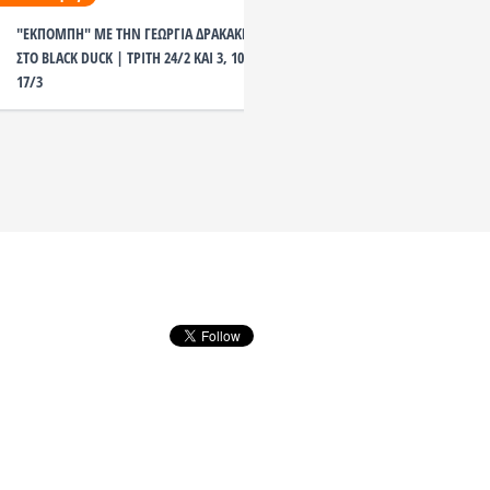
"ΕΚΠΟΜΠΗ" ΜΕ ΤΗΝ ΓΕΩΡΓΙΑ ΔΡΑΚΑΚΗ
ΠΕΣ ΤΑ ΟΛΑ με την ΑΝΝ
ΣΤΟ BLACK DUCK | ΤΡΙΤΗ 24/2 ΚΑΙ 3, 10 &
17/3