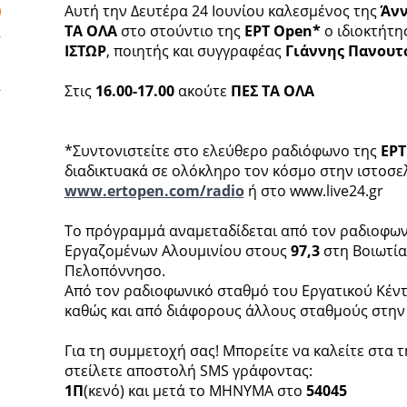
Αυτή την Δευτέρα 24 Ιουνίου καλεσμένος της
Άνν
ΤΑ ΟΛΑ
στο στούντιο της
ΕΡΤ Οpen*
ο ιδιοκτήτη
ΙΣΤΩΡ
, ποιητής και συγγραφέας
Γιάννης Πανουτ
Στις
16.00-17.00
ακούτε
ΠΕΣ ΤΑ ΟΛΑ
*Συντονιστείτε στο ελεύθερο ραδιόφωνο της
ΕΡΤ
διαδικτυακά σε ολόκληρο τον κόσμο στην ιστοσε
www.ertopen.com/radio
ή στο www.live24.gr
Το πρόγραμμά αναμεταδίδεται από τον ραδιοφων
Εργαζομένων Αλουμινίου στους
97,3
στη Βοιωτία,
Πελοπόννησο.
Από τον ραδιοφωνικό σταθμό του Εργατικού Κέν
καθώς και από διάφορους άλλους σταθμούς στην
Για τη συμμετοχή σας! Μπορείτε να καλείτε στα 
στείλετε αποστολή SMS γράφοντας:
1Π
(κενό) και μετά το ΜΗΝΥΜΑ στο
54045