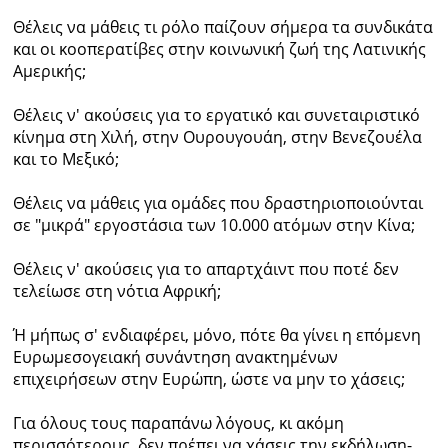
Θέλεις να μάθεις τι ρόλο παίζουν σήμερα τα συνδικάτα
Ραδιόφωνο
και οι κοοπερατίβες στην κοινωνική ζωή της Λατινικής
LIVE
Αμερικής;
Εκπομπές
Θέλεις ν' ακούσεις για το εργατικό και συνεταιριστικό
κίνημα στη Χιλή, στην Ουρουγουάη, στην Βενεζουέλα
και το Μεξικό;
Πολιτισμός
Θέλεις να μάθεις για ομάδες που δραστηριοποιούνται
σε "μικρά" εργοστάσια των 10.000 ατόμων στην Κίνα;
Θέλεις ν' ακούσεις για το απαρτχάιντ που ποτέ δεν
τελείωσε στη νότια Αφρική;
Ή μήπως σ' ενδιαφέρει, μόνο, πότε θα γίνει η επόμενη
Ευρωμεσογειακή συνάντηση ανακτημένων
επιχειρήσεων στην Ευρώπη, ώστε να μην το χάσεις;
Για όλους τους παραπάνω λόγους, κι ακόμη
περισσότερους, δεν πρέπει να χάσεις την εκδήλωση-