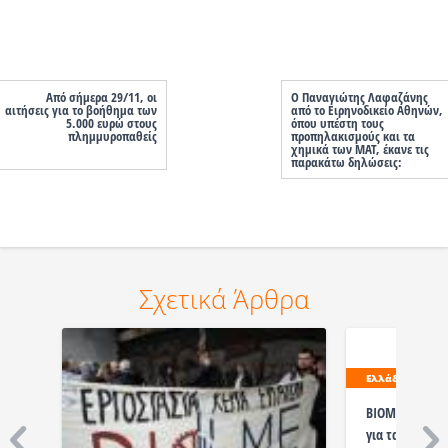
Από σήμερα 29/11, οι
Ο Παναγιώτης Λαφαζάνης
αιτήσεις για το βοήθημα των
από το Ειρηνοδικείο Αθηνών,
5.000 ευρώ στους
όπου υπέστη τους
πλημμυροπαθείς
προπηλακισμούς και τα
χημικά των ΜΑΤ, έκανε τις
παρακάτω δηλώσεις:
Σχετικά Άρθρα
Ελλάδα
BIOME: Χιλιάδ
για τα δέκα χρ