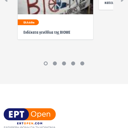
κατειλημμένου
Ελλάδα
Ενδέκατα γενέθλια της ΒΙΟΜΕ