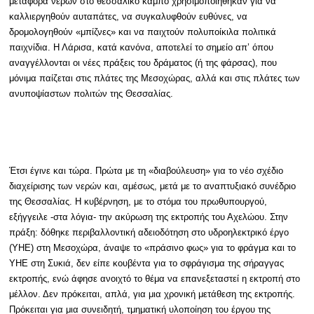
μεταφορά νερών στο θεσσαλικό κάμπο χρησιμοποιήθηκαν για να
καλλιεργηθούν αυταπάτες, να συγκαλυφθούν ευθύνες, να
δρομολογηθούν «μπίζνες» και να παιχτούν πολυποίκιλα πολιτικά
παιχνίδια. Η Λάρισα, κατά κανόνα, αποτελεί το σημείο απ’ όπου
αναγγέλλονται οι νέες πράξεις του δράματος (ή της φάρσας), που
μόνιμα παίζεται στις πλάτες της Μεσοχώρας, αλλά και στις πλάτες των
ανυποψίαστων πολιτών της Θεσσαλίας.
Έτσι έγινε και τώρα. Πρώτα με τη «διαβούλευση» για το νέο σχέδιο
διαχείρισης των νερών και, αμέσως, μετά με το αναπτυξιακό συνέδριο
της Θεσσαλίας. Η κυβέρνηση, με το στόμα του πρωθυπουργού,
εξήγγειλε -στα λόγια- την ακύρωση της εκτροπής του Αχελώου. Στην
πράξη: δόθηκε περιβαλλοντική αδειοδότηση στο υδροηλεκτρικό έργο
(ΥΗΕ) στη Μεσοχώρα, άναψε το «πράσινο φως» για το φράγμα και το
ΥΗΕ στη Συκιά, δεν είπε κουβέντα για το σφράγισμα της σήραγγας
εκτροπής, ενώ άφησε ανοιχτό το θέμα να επανεξεταστεί η εκτροπή στο
μέλλον. Δεν πρόκειται, απλά, για μια χρονική μετάθεση της εκτροπής.
Πρόκειται για μια συνειδητή, τμηματική υλοποίηση του έργου της