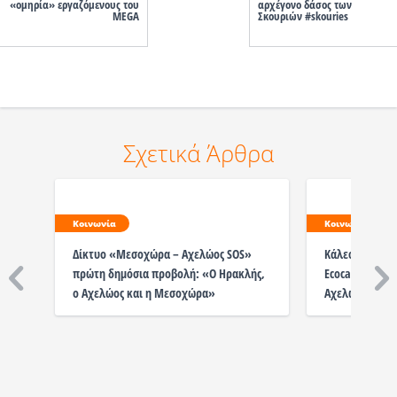
«ομηρία» εργαζόμενους του
αρχέγονο δάσος των
MEGA
Σκουριών #skouries
Σχετικά Άρθρα
Κοινωνία
Κοινωνία
Δίκτυο «Μεσοχώρα – Αχελώος SOS»
Κάλεσμα του Μ
πρώτη δημόσια προβολή: «Ο Ηρακλής,
Ecocamping γι
ο Αχελώος και η Μεσοχώρα»
Αχελώου - Μεσ