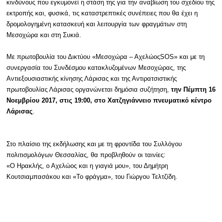
κινδύνους που εγκυμονεί η στάση της για την αναβίωση του σχεδίου της
εκτροπής και, φυσικά, τις καταστρεπτικές συνέπειες που θα έχει η
Ραδιόφωνο
LIVE
δρομολογημένη κατασκευή και λειτουργία των φραγμάτων στη
Μεσοχώρα και στη Συκιά.
Εκπομπές
Με πρωτοβουλία του Δικτύου «Μεσοχώρα – Αχελώος
SOS
» και με τη
συνεργασία του Συνδέσμου κατακλυζομένων Μεσοχώρας, της
Αντιεξουσιαστικής κίνησης Λάρισας και της Αντιρατσιστικής
Πολιτισμός
πρωτοβουλίας Λάρισας οργανώνεται δημόσια συζήτηση,
την Πέμπτη 16
Νοεμβρίου 2017, στις 19:00, στο Χατζηγιάννειο πνευματικό κέντρο
Λάρισας
.
Στο πλαίσιο της εκδήλωσης και με τη φροντίδα του Συλλόγου
πολιτισμολόγων Θεσσαλίας, θα προβληθούν οι ταινίες:
«Ο Ηρακλής, ο Αχελώος και η γιαγιά μου», του Δημήτρη
Κουτσιαμπασάκου και «Το φράγμα», του Γιώργου Τελτζίδη.