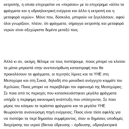
εκτροπής, η οποία επιχειρείται να «περάσει» με το επιχείρημα «άλλο τα
φράγματα και η υδροηλεκτρική ενέργεια και άλλο η εκτροπή και η
μεταφορά νερών». Μόνο που, δύσκολα, μπορούν να ξεγελάσουν, αφού
όλοι γνωρίζουν, πλέον, ότι φράγματα, σήραγγα εκτροπής και μεταφορά
νερών είναι αξεχώριστα δεμένα μεταξύ τους.
Αλλά κι αν, ακόμη, θέλαμε να τους πιστέψουμε, ποιος μπορεί να κλείσει
τα μάτια μπροστά στην ανεπανόρθωτη καταστροφή που θα
προκαλέσουν τα φράγματα, οι τεχνητές λίμνες και τα ΥΗΕ στη
Μεσοχώρα και στη Συκιά, δηλαδή στο μοναδικό ανέγγιχτο κομμάτι του
Αχελώου; Ποιος μπορεί να παραβλέψει τον αφανισμό της Μεσοχώρας;
Σε ποια από τις περιοχές που κατασκευάστηκαν μεγάλα φράγματα
υπήρξε η περίφημη οικονομική ανάπτυξη που υπόσχονται; Σε ποιο
μέρος του κόσμου τα τεράστια φράγματα και τα μεγάλα ΥΗΕ
θεωρούνται ανανεώσιμη πηγή ενέργειας; Ποιος είναι τόσο αφελής για
να πιστέψει τα περί δημοσίου συμφέροντος, όταν οι δημόσιες υποδομές
διαχείρισης του νερού (δίκτυα ύδρευσης – άρδευσης, υδροηλεκτρικά