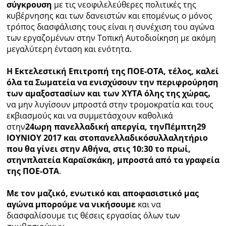
σύγκρουση
με τις νεοφιλελεύθερες πολιτικές της
κυβέρνησης και των δανειστών και επομένως ο μόνος
τρόπος διασφάλισης τους είναι η συνέχιση του αγώνα
των εργαζομένων στην Τοπική Αυτοδιοίκηση με ακόμη
μεγαλύτερη ένταση και ενότητα.
Η Εκτελεστική Επιτροπή της ΠΟΕ-ΟΤΑ, τέλος, καλεί
όλα τα Σωματεία να ενισχύσουν την περιφρούρηση
των αμαξοστασίων και των ΧΥΤΑ όλης της χώρας
,
να μην λυγίσουν μπροστά στην τρομοκρατία και τους
εκβιασμούς και να συμμετάσχουν καθολικά
στην
24
ωρη πανελλαδική απεργία
, την
Πέμπτη
29
ΙΟΥΝΙΟΥ 2017 και στο
π
ανελλαδικό
σ
υλλαλητήριο
που θα γίνει στην Αθήνα, στις 10:30 το πρωί,
στην
π
λατεία Καραϊσκάκη, μπροστά από τα γραφεία
της ΠΟΕ-ΟΤΑ
.
Με τον μαζικό, ενωτικό και αποφασιστικό μας
αγώνα μπορούμε να νικήσουμε
και να
διασφαλίσουμε τις θέσεις εργασίας όλων των