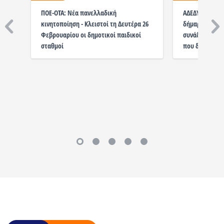
ΠΟΕ-ΟΤΑ: Νέα πανελλαδική
ΑΔΕΔΥ: Αλληλε
κινητοποίηση - Κλειστοί τη Δευτέρα 26
δήμαρχο Χαλαν
Φεβρουαρίου οι δημοτικοί παιδικοί
συνάδελφο δι
σταθμοί
που δικάζοντα