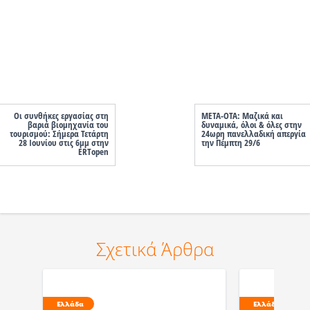
Οι συνθήκες εργασίας στη
ΜΕΤΑ-ΟΤΑ: Μαζικά και
βαριά βιομηχανία του
δυναμικά, όλοι & όλες στην
τουρισμού: Σήμερα Τετάρτη
24ωρη πανελλαδική απεργία
28 Ιουνίου στις 6μμ στην
την Πέμπτη 29/6
ERTopen
Σχετικά Άρθρα
Ελλάδα
Ελλάδα