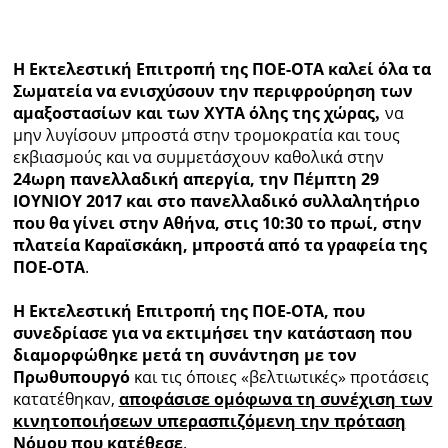
Ραδιόφωνο
LIVE
Η Εκτελεστική Επιτροπή της ΠΟΕ-ΟΤΑ καλεί όλα τα
Σωματεία να ενισχύσουν την περιφρούρηση των
Εκπομπές
αμαξοστασίων και των ΧΥΤΑ όλης της χώρας
να
,
μην λυγίσουν μπροστά στην τρομοκρατία και τους
εκβιασμούς και να συμμετάσχουν καθολικά στην
24ωρη πανελλαδική απεργία, την Πέμπτη 29
Πολιτισμός
ΙΟΥΝΙΟΥ 2017 και στο πανελλαδικό συλλαλητήριο
που θα γίνει στην Αθήνα, στις 10:30 το πρωί, στην
πλατεία Καραϊσκάκη, μπροστά από τα γραφεία της
ΠΟΕ-ΟΤΑ
.
Η Εκτελεστική Επιτροπή της ΠΟΕ-ΟΤΑ, που
συνεδρίασε για να εκτιμήσει την κατάσταση που
διαμορφώθηκε μετά τη συνάντηση με τον
Πρωθυπουργό
και τις όποιες «βελτιωτικές» προτάσεις
κατατέθηκαν,
αποφάσισε ομόφωνα τη συνέχιση των
κινητοποιήσεων υπερασπιζόμενη την πρόταση
Νόμου που κατέθεσε
.