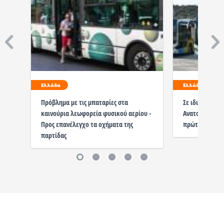
Ελλάδα
Ελλάδα
Πρόβλημα με τις μπαταρίες στα
Σε ιδιώτες για
καινούρια λεωφορεία φυσικού αερίου -
Ανατολικής και
Προς επανέλεγχο τα οχήματα της
πρώτα δρομολ
παρτίδας