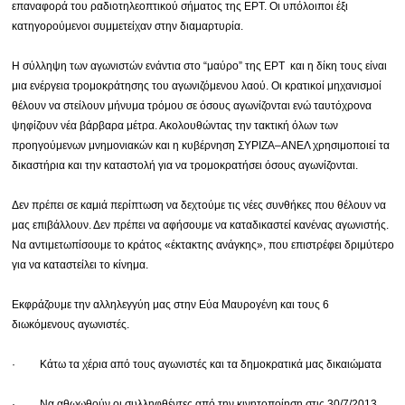
επαναφορά του ραδιοτηλεοπτικού σήματος της ΕΡΤ. Οι υπόλοιποι έξι
κατηγορούμενοι συμμετείχαν στην διαμαρτυρία.
Ραδιόφωνο
LIVE
Η σύλληψη των αγωνιστών ενάντια στο “μαύρο” της ΕΡΤ και η δίκη τους είναι
μια ενέργεια τρομοκράτησης του αγωνιζόμενου λαού. Οι κρατικοί μηχανισμοί
Εκπομπές
θέλουν να στείλουν μήνυμα τρόμου σε όσους αγωνίζονται ενώ ταυτόχρονα
ψηφίζουν νέα βάρβαρα μέτρα. Ακολουθώντας την τακτική όλων των
προηγούμενων μνημονιακών και η κυβέρνηση ΣΥΡΙΖΑ–ΑΝΕΛ χρησιμοποιεί τα
Πολιτισμός
δικαστήρια και την καταστολή για να τρομοκρατήσει όσους αγωνίζονται.
Δεν πρέπει σε καμιά περίπτωση να δεχτούμε τις νέες συνθήκες που θέλουν να
μας επιβάλλουν. Δεν πρέπει να αφήσουμε να καταδικαστεί κανένας αγωνιστής.
Να αντιμετωπίσουμε το κράτος «έκτακτης ανάγκης», που επιστρέφει δριμύτερο
για να καταστείλει το κίνημα.
Εκφράζουμε την αλληλεγγύη μας στην Εύα Μαυρογένη και τους 6
διωκόμενους αγωνιστές.
· Κάτω τα χέρια από τους αγωνιστές και τα δημοκρατικά μας δικαιώματα
· Να αθωωθούν οι συλληφθέντες από την κινητοποίηση στις 30/7/2013