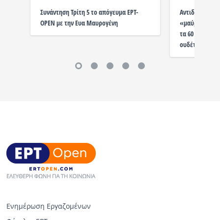
Συνάντηση Τρίτη 5 το απόγευμα ΕΡΤ-
Αντιδράσεις γι
OPEN με την Ευα Μαυρογένη
«μαύρου» της 
τα 60 χρόνια: 
ουδέτερο μον
Ενημέρωση Εργαζομένων