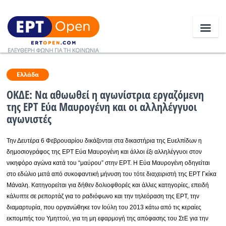
Ειδήσεις
Ελλάδα
ΟΚΔΕ: Να αθωωθεί η αγωνίστρια εργαζόμενη
της ΕΡΤ Εύα Μαυρογένη και οι αλληλέγγυοι
Ελλάδα
αγωνιστές
Κοινωνία
Την Δευτέρα 6 Φεβρουαρίου δικάζονται στα δικαστήρια της Ευελπίδων η
Πολιτική
δημοσιογράφος της ΕΡΤ Εύα Μαυρογένη και άλλοι έξι αλληλέγγυοι στον
νικηφόρο αγώνα κατά του “μαύρου” στην ΕΡΤ. Η Εύα Μαυρογένη οδηγείται
Οικονομία
στο εδώλιο μετά από συκοφαντική μήνυση του τότε διαχειριστή της ΕΡΤ Γκίκα
Μάναλη. Κατηγορείται για δήθεν δολιοφθορές και άλλες κατηγορίες, επειδή
Αθλητικά
κάλυπτε σε ρεπορτάζ για το ραδιόφωνο και την τηλεόραση της ΕΡΤ, την
διαμαρτυρία, που οργανώθηκε τον Ιούλη του 2013 κάτω από τις κεραίες
Κόσμος
εκπομπής του Υμηττού, για τη μη εφαρμογή της απόφασης του ΣτΕ για την