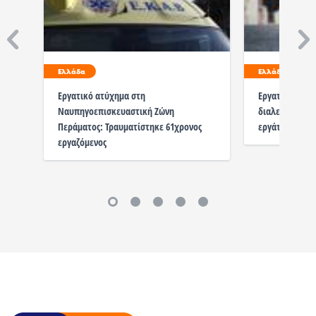
Ελλάδα
Ελλάδα
Εργατικό ατύχημα στη
Εργατικό Κέντ
Ναυπηγοεπισκευαστική Ζώνη
διαλεύκανση 
Περάματος: Τραυματίστηκε 61χρονος
εργάτη στη νη
εργαζόμενος