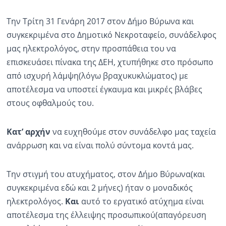
Ραδιόφωνο
Την Τρίτη 31 Γενάρη 2017 στον Δήμο Βύρωνα και
LIVE
συγκεκριμένα στο Δημοτικό Νεκροταφείο, συνάδελφος
μας ηλεκτρολόγος, στην προσπάθεια του να
Εκπομπές
επισκευάσει πίνακα της ΔΕΗ, χτυπήθηκε στο πρόσωπο
από ισχυρή λάμψη(λόγω βραχυκυκλώματος) με
αποτέλεσμα να υποστεί έγκαυμα και μικρές βλάβες
Πολιτισμός
στους οφθαλμούς του.
Κατ’ αρχήν
να ευχηθούμε στον συνάδελφο μας ταχεία
ανάρρωση και να είναι πολύ σύντομα κοντά μας.
Την στιγμή του ατυχήματος, στον Δήμο Βύρωνα(και
συγκεκριμένα εδώ και 2 μήνες) ήταν ο μοναδικός
ηλεκτρολόγος.
Και
αυτό το εργατικό ατύχημα είναι
αποτέλεσμα της έλλειψης προσωπικού(απαγόρευση