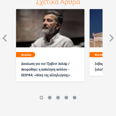
Σχετικά Άρθρα
Ελλάδα
Ελλάδα
Δικαίωση για τον Τζαβέντ Ασλάμ /
Σοβαρή καταγγ
Ακυρώθηκε η ανάκληση ασύλου –
ξυλοδαρμό με
ΚΕΕΡΦΑ: «Νίκη της αλληλεγγύης»