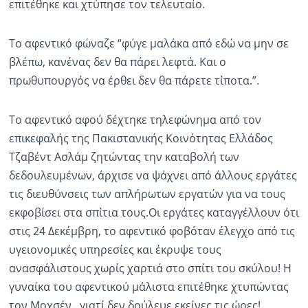
επιτέθηκε και χτύπησε τον τελευταίο.
Το αφεντικό φώναζε “φύγε μαλάκα από εδώ να μην σε
βλέπω, κανένας δεν θα πάρει λεφτά. Και ο
πρωθυπουργός να έρθει δεν θα πάρετε τίποτα.”.
Το αφεντικό αφού δέχτηκε τηλεφώνημα από τον
επικεφαλής της Πακιστανικής Κοινότητας Ελλάδος
Τζαβέντ Ασλάμ ζητώντας την καταβολή των
δεδουλευμένων, άρχισε να ψάχνει από άλλους εργάτες
τις διευθύνσεις των απλήρωτων εργατών για να τους
εκφοβίσει στα σπίτια τους.Οι εργάτες καταγγέλλουν ότι
στις 24 Δεκέμβρη, το αφεντικό φοβόταν έλεγχο από τις
υγειονομικές υπηρεσίες και έκρυψε τους
ανασφάλιστους χωρίς χαρτιά στο σπίτι του σκύλου! Η
γυναίκα του αφεντικού μάλιστα επιτέθηκε χτυπώντας
τον Μοχσέν...γιατί δεν δούλευε εκείνες τις ώρες!