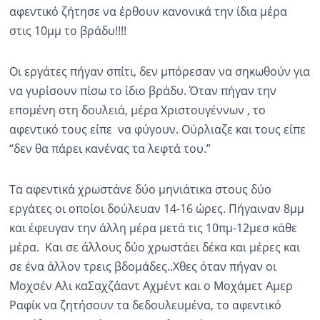
αφεντικό ζήτησε να έρθουν κανονικά την ίδια μέρα
στις 10μμ το βράδυ!!!!
Οι εργάτες πήγαν σπίτι, δεν μπόρεσαν να σηκωθούν για
να γυρίσουν πίσω το ίδιο βράδυ. Όταν πήγαν την
επομένη στη δουλειά, μέρα Χριστουγέννων , το
αφεντικό τους είπε να φύγουν. Ούρλιαζε και τους είπε
“δεν θα πάρει κανένας τα λεφτά του.”
Τα αφεντικά χρωστάνε δύο μηνιάτικα στους δύο
εργάτες οι οποίοι δούλευαν 14-16 ώρες. Πήγαιναν 8μμ
και έφευγαν την άλλη μέρα μετά τις 10πμ-12μεσ κάθε
μέρα. Και σε άλλους δύο χρωστάει δέκα και μέρες και
σε ένα άλλον τρεις βδομάδες..Χθες όταν πήγαν οι
Μοχσέν Αλι καΣαχζάαντ Αχμέντ και ο Μοχάμετ Αμερ
Ραφίκ να ζητήσουν τα δεδουλευμένα, το αφεντικό