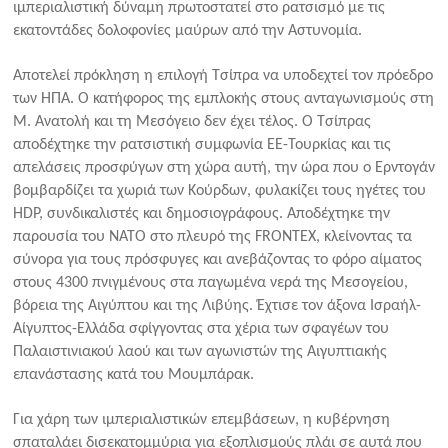
ιμπεριαλιστική δύναμη πρωτοστατεί στο ρατσισμό με τις
εκατοντάδες δολοφονίες μαύρων από την Αστυνομία.
Αποτελεί πρόκληση η επιλογή Τσίπρα να υποδεχτεί τον πρόεδρο
των ΗΠΑ. Ο κατήφορος της εμπλοκής στους ανταγωνισμούς στη
Μ. Ανατολή και τη Μεσόγειο δεν έχει τέλος. Ο Τσίπρας
αποδέχτηκε την ρατσιστική συμφωνία ΕΕ-Τουρκίας και τις
απελάσεις προσφύγων στη χώρα αυτή, την ώρα που ο Ερντογάν
βομβαρδίζει τα χωριά των Κούρδων, φυλακίζει τους ηγέτες του
HDP, συνδικαλιστές και δημοσιογράφους. Αποδέχτηκε την
παρουσία του ΝΑΤΟ στο πλευρό της FRONTEX, κλείνοντας τα
σύνορα για τους πρόσφυγες και ανεβάζοντας το φόρο αίματος
στους 4300 πνιγμένους στα παγωμένα νερά της Μεσογείου,
βόρεια της Αιγύπτου και της Λιβύης. Έχτισε τον άξονα Ισραήλ-
Αίγυπτος-Ελλάδα σφίγγοντας στα χέρια των σφαγέων του
Παλαιστινιακού λαού και των αγωνιστών της Αιγυπτιακής
επανάστασης κατά του Μουμπάρακ.
Για χάρη των ιμπεριαλιστικών επεμβάσεων, η κυβέρνηση
σπαταλάει δισεκατομμύρια για εξοπλισμούς πλάι σε αυτά που