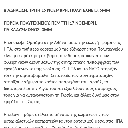
Ραδιόφωνο
ΔΙΑΔΗΛΩΣΗ, ΤΡΙΤΗ 15 ΝΟΕΜΒΡΗ, ΠΟΛΥΤΕΧΝΕΙΟ, 5ΜΜ
LIVE
ΠΟΡΕΙΑ ΠΟΛΥΤΕΧΝΕΙΟΥ, ΠΕΜΠΤΗ 17 ΝΟΕΜΒΡΗ,
ΠΛ.ΚΛΑΥΘΜΩΝΟΣ, 3ΜΜ
Εκπομπές
Η επίσκεψη Ομπάμα στην Αθήνα, μετά την εκλογή Τράμπ στις
ΗΠΑ, στο τριήμερο εορτασμού της εξέγερσης του Πολυτεχνείου
Πολιτισμός
είναι μια πρόκληση σε βάρος των δημοκρατικών και των
φιλειρηνικών αισθημάτων της συντριπτικής πλειοψηφίας των
εργαζόμενων και της νεολαίας. Οι ΗΠΑ και το ΝΑΤΟ στήριζαν
τότε την αιματοβαμμένη δικτατορία των συνταγματαρχών,
στηρίζουν σήμερα το κράτος απαρτχάιντ του Ισραήλ, το
δικτάτορα Σίσι της Αιγύπτου και εξοπλίζουν τους συμμάχους
τους για να ανταγωνιστούν τη Ρωσία και άλλες δυνάμεις στον
εμφύλιο της Συρίας.
Η εκλογή Τράμπ στέλνει το μήνυμα της κλιμάκωσης των
ιμπεριαλιστικών εκστρατειών και του ρατσισμού μέσα στις ΗΠΑ