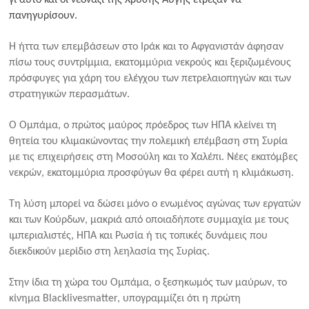
γι αυτό και οι νεοναζί της Χρυσής Αυγής έτρεξαν να
πανηγυρίσουν.
Η ήττα των επεμβάσεων στο Ιράκ και το Αφγανιστάν άφησαν
πίσω τους συντρίμμια, εκατομμύρια νεκρούς και ξεριζωμένους
πρόσφυγες για χάρη του ελέγχου των πετρελαιοπηγών και των
στρατηγικών περασμάτων.
Ο Ομπάμα, ο πρώτος μαύρος πρόεδρος των ΗΠΑ κλείνει τη
θητεία του κλιμακώνοντας την πολεμική επέμβαση στη Συρία
με τις επιχειρήσεις στη Μοσούλη και το Χαλέπι. Νέες εκατόμβες
νεκρών, εκατομμύρια προσφύγων θα φέρει αυτή η κλιμάκωση.
Τη λύση μπορεί να δώσει μόνο ο ενωμένος αγώνας των εργατών
και των Κούρδων, μακριά από οποιαδήποτε συμμαχία με τους
ιμπεριαλιστές, ΗΠΑ και Ρωσία ή τις τοπικές δυνάμεις που
διεκδικούν μερίδιο στη λεηλασία της Συρίας.
Στην ίδια τη χώρα του Ομπάμα, ο ξεσηκωμός των μαύρων, το
κίνημα Blacklivesmatter, υπογραμμίζει ότι η πρώτη