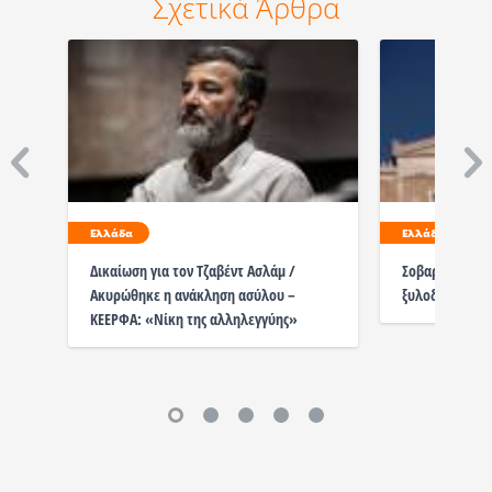
Σχετικά Άρθρα
Ελλάδα
Ελλάδα
Δικαίωση για τον Τζαβέντ Ασλάμ /
Σοβαρή καταγγ
Ακυρώθηκε η ανάκληση ασύλου –
ξυλοδαρμό με
ΚΕΕΡΦΑ: «Νίκη της αλληλεγγύης»