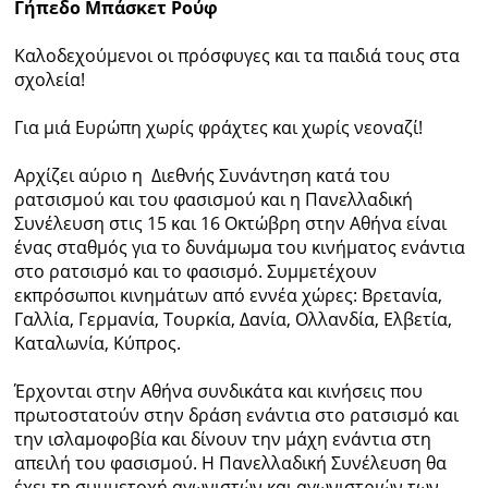
Γήπεδο Μπάσκετ Ρούφ
Ραδιόφωνο
Καλοδεχούμενοι οι πρόσφυγες και τα παιδιά τους στα
LIVE
σχολεία!
Εκπομπές
Για μιά Ευρώπη χωρίς φράχτες και χωρίς νεοναζί!
Αρχίζει αύριο η Διεθνής Συνάντηση κατά του
ρατσισμού και του φασισμού και η Πανελλαδική
Πολιτισμός
Συνέλευση στις 15 και 16 Οκτώβρη στην Αθήνα είναι
ένας σταθμός για το δυνάμωμα του κινήματος ενάντια
στο ρατσισμό και το φασισμό. Συμμετέχουν
εκπρόσωποι κινημάτων από εννέα χώρες: Βρετανία,
Γαλλία, Γερμανία, Τουρκία, Δανία, Ολλανδία, Ελβετία,
Καταλωνία, Κύπρος.
Έρχονται στην Αθήνα συνδικάτα και κινήσεις που
πρωτοστατούν στην δράση ενάντια στο ρατσισμό και
την ισλαμοφοβία και δίνουν την μάχη ενάντια στη
απειλή του φασισμού. Η Πανελλαδική Συνέλευση θα
έχει τη συμμετοχή αγωνιστών και αγωνιστριών των