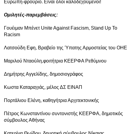
Ευρώπη-φρούριο. Είναι όλοι καλοδεχούμενοι!
Ομιλητές-παρεμβάσεις:
Γουέιμαν Μπένετ Unite Against Fascism, Stand Up To
Racism
Λατσούδη Εφη, Βραβείο της Ύπατης Αρμοστείας του ΟΗΕ
Μαριλού Νταούλη,φοιτήτρια ΚΕΕΡΦΑ Ρεθύμνου
Δημήτρης Αγγελίδης, δημοσιογράφος
Κωστα Καταραχιάς, μέλος ΔΣ ΕΙΝΑΠ
Πορτάλιου Ελένη, καθηγήτρια Αρχιτεκτονικής
Πέτρος Κωνσταντίνου συντονιστής ΚΕΕΡΦΑ, δημοτικός
σύμβουλος Αθήνας
Κατερίνα Θωίδου, δημοτική σύμβουλος Νίκαιας