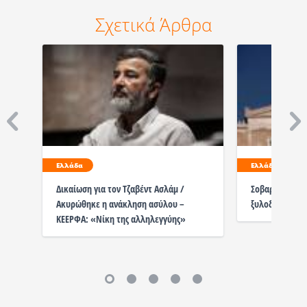
Σχετικά Άρθρα
Ελλάδα
Ελλάδα
Δικαίωση για τον Τζαβέντ Ασλάμ /
Σοβαρή καταγγ
Ακυρώθηκε η ανάκληση ασύλου –
ξυλοδαρμό με
ΚΕΕΡΦΑ: «Νίκη της αλληλεγγύης»