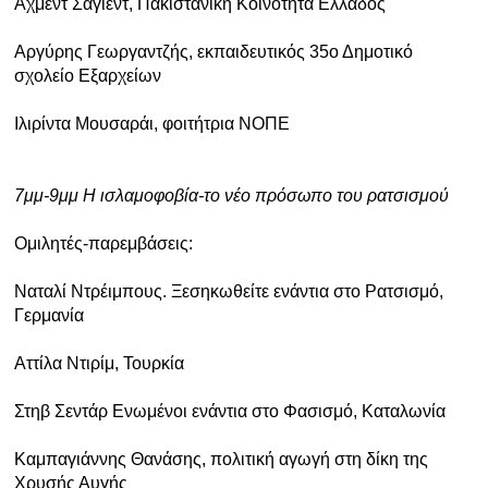
Αχμέντ Σαγιέντ, Πακιστανική Κοινότητα Ελλάδος
Aργύρης Γεωργαντζής, εκπαιδευτικός 35ο Δημοτικό
σχολείο Εξαρχείων
Ιλιρίντα Mουσαράι, φοιτήτρια ΝΟΠΕ
7μμ-9μμ Η ισλαμοφοβία-το νέο πρόσωπο του ρατσισμού
Ομιλητές-παρεμβάσεις:
Ναταλί Ντρέιμπους. Ξεσηκωθείτε ενάντια στο Ρατσισμό,
Γερμανία
Αττίλα Ντιρίμ, Τουρκία
Στηβ Σεντάρ Ενωμένοι ενάντια στο Φασισμό, Καταλωνία
Καμπαγιάννης Θανάσης, πολιτική αγωγή στη δίκη της
Χρυσής Αυγής