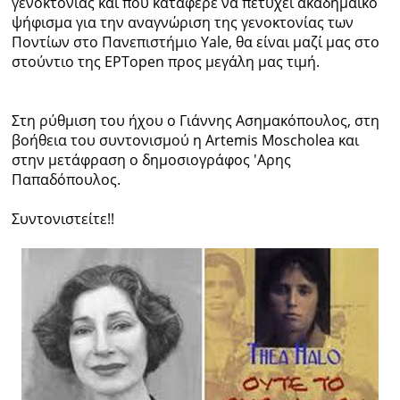
γενοκτονίας και που κατάφερε να πετύχει ακαδημαϊκό
ψήφισμα για την αναγνώριση της γενοκτονίας των
Ραδιόφωνο
Ποντίων στο Πανεπιστήμιο Yale, θα είναι μαζί μας στο
LIVE
στούντιο της ΕΡΤopen προς μεγάλη μας τιμή.
Εκπομπές
Στη ρύθμιση του ήχου ο Γιάννης Ασημακόπουλος, στη
βοήθεια του συντονισμού η
Artemis Moscholea
και
στην μετάφραση ο δημοσιογράφος 'Αρης
Πολιτισμός
Παπαδόπουλος.
Συντονιστείτε!!