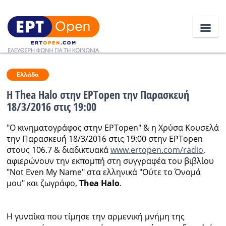
Ειδήσεις
Ελλάδα
Η Thea Halo στην EΡΤopen την Παρασκευή
18/3/2016 στις 19:00
Ελλάδα
"Ο κινηματογράφος στην ΕΡΤopen" & η Χρύσα Κουσελά
Κοινωνία
την Παρασκευή 18/3/2016 στις 19:00 στην ΕΡΤopen
στους 106.7 & διαδικτυακά
www.ertopen.com/radio
,
Πολιτική
αφιερώνουν την εκπομπή στη συγγραφέα του βιβλίου
Οικονομία
"Not Even My Name" στα ελληνικά "Ούτε το Όνομά
μου" και ζωγράφο,
Thea Halo
.
Αθλητικά
Κόσμος
Η γυναίκα που τίμησε την αρμενική μνήμη της