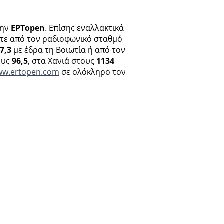
την
ΕΡΤopen
. Επίσης εναλλακτικά
σετε από τον ραδιοφωνικό σταθμό
7,3
με έδρα τη Βοιωτία ή από τον
ους
96,5
, στα Χανιά στους
1134
w.ertopen.com
σε ολόκληρο τον