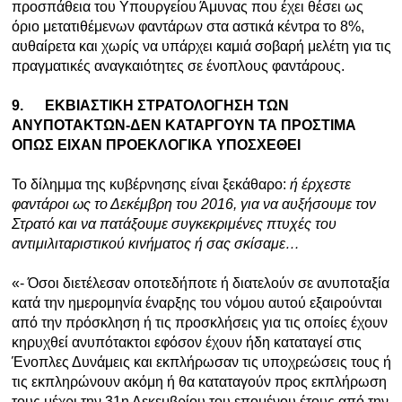
προσπάθεια του Υπουργείου Άμυνας που έχει θέσει ως
όριο μετατιθέμενων φαντάρων στα αστικά κέντρα το 8%,
αυθαίρετα και χωρίς να υπάρχει καμιά σοβαρή μελέτη για τις
πραγματικές αναγκαιότητες σε ένοπλους φαντάρους.
9.
ΕΚΒΙΑΣΤΙΚΗ ΣΤΡΑΤΟΛΟΓΗΣΗ ΤΩΝ
ΑΝΥΠΟΤΑΚΤΩΝ-ΔΕΝ ΚΑΤΑΡΓΟΥΝ ΤΑ ΠΡΟΣΤΙΜΑ
ΟΠΩΣ ΕΙΧΑΝ ΠΡΟΕΚΛΟΓΙΚΑ ΥΠΟΣΧΕΘΕΙ
Το δίλημμα της κυβέρνησης είναι ξεκάθαρο:
ή έρχεστε
φαντάροι ως το Δεκέμβρη του 2016, για να αυξήσουμε τον
Στρατό και να πατάξουμε συγκεκριμένες πτυχές του
αντιμιλιταριστικού κινήματος ή σας σκίσαμε…
«- Όσοι διετέλεσαν οποτεδήποτε ή διατελούν σε ανυποταξία
κατά την ημερομηνία έναρξης του νόμου αυτού εξαιρούνται
από την πρόσκληση ή τις προσκλήσεις για τις οποίες έχουν
κηρυχθεί ανυπότακτοι εφόσον έχουν ήδη καταταγεί στις
Ένοπλες Δυνάμεις και εκπλήρωσαν τις υποχρεώσεις τους ή
τις εκπληρώνουν ακόμη ή θα καταταγούν προς εκπλήρωση
τους μέχρι την 31η Δεκεμβρίου του επομένου έτους από την