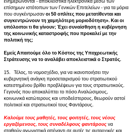
ενημερώνονται - αποκλειστικά ηλεκτρονικά μέσω των
επίσημων ιστότοπων των Γενικών Επιτελείων - για τα μόρια
που συγκέντρωσαν
οι 50 οπλίτες που μετατίθενται και
συγκεντρώνουν τη χαμηλότερη μοριοδότηση». Και οι
υπόλοιποι τι θα γίνουν; Έχει συναίσθηση η κυβέρνηση
της κοινωνικής καταστροφής που προκαλεί με την
πολιτική της;
Εμείς Απαιτούμε όλο το Κόστος της Υποχρεωτικής
Στράτευσης να το αναλάβει αποκλειστικά ο Στρατός.
15. Τέλος, το νομοσχέδιο, για να ικανοποιήσει την
κυβερνητική ανάγκη προσεταιρισμού του στρατιωτικού
κατεστημένου βρίθει προβλέψεων για τους στρατιωτικούς.
Γεγονός που αποκαλύπτει το πόσο Αναλώσιμους,
κοινωνικά κατώτερους και υποδεέστερους, θεωρούν αστοί
πολιτικοί και στρατιωτικοί τους Φαντάρους.
Καλούμε τους μαθητές, τους φοιτητές, τους νέους
εργαζόμενους, τους συναδέλφους φαντάρους
να
σταθούν αγωνιστικά απέναντι σε αυτές τις αυταρχικές και