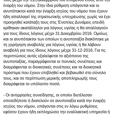
έναρξη του νόμου. Στην ίδια ρύθμιση υπάγονται και οι
ανυπότακτοι κατά την έναρξη ισχύος του νόμου που έχουν
ήδη απαλλαγεί της στρατιωτικής υποχρέωσης χωρίς να έχει
προηγηθεί κατάταξη τους στις Ένοπλες Δυνάμεις επειδή
κρίθηκαν ακατάλληλοι για λόγους υγείας η θα απαλλαγούν
για τους ίδιους λόγους μέχρι 31 Δεκεμβρίου 2016. Ομοίως
και οι ανυπότακτοι των οποίων η ανυποταξία διακόπηκε με
τη χορήγηση αναβολής για λόγους υγείας ή θα λάβουν
αναβολή για τους ίδιους λόγους μέχρι 31-12-2016. Για τις
περιπτώσεις αυτές εξαλείφεται το αξιόποινο της
ανυποταξίας, παραγράφονται οι ποινικές συνέπειες και
διαγράφονται οι διοικητικές συνέπειες και τα διοικητικά
πρόστιμα που έχουν επιβληθεί και βεβαιωθεί στο σύνολο
τους, και σε περίπτωση μερικής αποπληρωμής τους
διαγράφεται το υπόλοιπο ποσό.
- Οι αντιρρησίες συνείδησης, οι οποίοι διετέλεσαν
οποτεδήποτε ή διατελούν σε ανυποταξία κατά την έναρξη
ισχύος του νόμου, υπάγονται στις εν λόγω ρυθμίσεις
εφόσον έχουν ήδη εκπληρώσει την εναλλακτική υπηρεσία ή