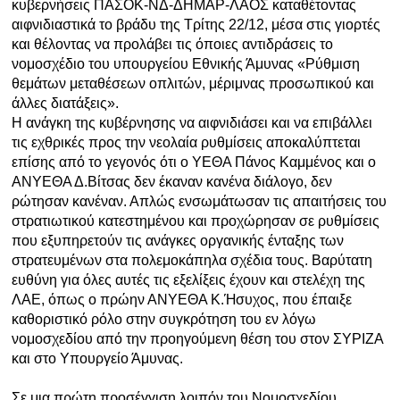
κυβερνήσεις ΠΑΣΟΚ-ΝΔ-ΔΗΜΑΡ-ΛΑΟΣ καταθέτοντας
αιφνιδιαστικά το βράδυ της Τρίτης 22/12, μέσα στις γιορτές
Ραδιόφωνο
LIVE
και θέλοντας να προλάβει τις όποιες αντιδράσεις το
νομοσχέδιο του υπουργείου Εθνικής Άμυνας «Ρύθμιση
θεμάτων μεταθέσεων οπλιτών, μέριμνας προσωπικού και
Εκπομπές
άλλες διατάξεις».
Η ανάγκη της κυβέρνησης να αιφνιδιάσει και να επιβάλλει
τις εχθρικές προς την νεολαία ρυθμίσεις αποκαλύπτεται
Πολιτισμός
επίσης από το γεγονός ότι ο ΥΕΘΑ Πάνος Καμμένος και ο
ΑΝΥΕΘΑ Δ.Βίτσας δεν έκαναν κανένα διάλογο, δεν
ρώτησαν κανέναν. Απλώς ενσωμάτωσαν τις απαιτήσεις του
στρατιωτικού κατεστημένου και προχώρησαν σε ρυθμίσεις
που εξυπηρετούν τις ανάγκες οργανικής ένταξης των
στρατευμένων στα πολεμοκάπηλα σχέδια τους. Βαρύτατη
ευθύνη για όλες αυτές τις εξελίξεις έχουν και στελέχη της
ΛΑΕ, όπως ο πρώην ΑΝΥΕΘΑ Κ.Ήσυχος, που έπαιξε
καθοριστικό ρόλο στην συγκρότηση του εν λόγω
νομοσχεδίου από την προηγούμενη θέση του στον ΣΥΡΙΖΑ
και στο Υπουργείο Άμυνας.
Σε μια πρώτη προσέγγιση λοιπόν του Νομοσχεδίου,