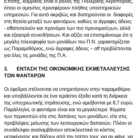
Επίσης, κομβικός είναι ο ρόλος της Πολεμικής Αεροπορίας,
όπου οι σμηνίτες προσφέρουν πλήθος υποστηρικτών
υπηρεσιών. Για αυτό ακριβώς και διατηρούνται οι διαφορές
στη θητεία μεταξύ των φαντάρων, καθώς οι άγραφες άδειες
- offαποτελούν και προνόμιο των πιο προνομιούχων, αλλά
και εξαγορά συνειδήσεων. Και αξίζει να επισημάνουμε ότι η
μεγάλη πλειοψηφία των μονάδων του Π.Ν. χαρακτηρίζεται
ως Παραμεθόριος, ενώ άγραφες άδειες – off προβλέπονται
για όλες τις μονάδες της Π.Α.
3.
ΕΝΤΑΣΗ ΤΗΣ ΟΙΚΟΝΟΜΙΚΗΣ ΕΚΜΕΤΑΛΛΕΥΣΗΣ
ΤΩΝ ΦΑΝΤΑΡΩΝ
Οι έφεδροι στέλνονται να υπηρετήσουν στην παραμεθόριο
και υποβάλλονται σε ένα τεράστιο έξοδο κατά τη διάρκεια
της υποχρεωτικής στράτευσης, ενώ αμείβονται με 8,7 ευρώ.
Παράλληλα, οι φαντάροι είναι και τα μεγαλύτερα θύματα
των περικοπών είτε στις δαπάνες των μονάδων, είτε στις
προβλέψεις μείωσης των λειτουργικών δαπανών. Πλέον οι
συνάδελφοι αναλαμβάνουν αποκλειστικά το κόστος
μετακίνησης και βάζουν από την τσέπη τους για αν φάνε, να