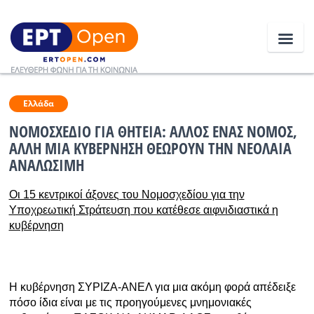
Ειδήσεις
Ελλάδα
ΝΟΜΟΣΧΕΔΙΟ ΓΙΑ ΘΗΤΕΙΑ: ΑΛΛΟΣ ΕΝΑΣ ΝΟΜΟΣ,
ΑΛΛΗ ΜΙΑ ΚΥΒΕΡΝΗΣΗ ΘΕΩΡΟΥΝ ΤΗΝ ΝΕΟΛΑΙΑ
Ελλάδα
ΑΝΑΛΩΣΙΜΗ
Κοινωνία
Οι 15 κεντρικοί άξονες του Νομοσχεδίου για την
Πολιτική
Υποχρεωτική Στράτευση που κατέθεσε αιφνιδιαστικά η
κυβέρνηση
Οικονομία
Αθλητικά
Η κυβέρνηση ΣΥΡΙΖΑ-ΑΝΕΛ για μια ακόμη φορά απέδειξε
Κόσμος
πόσο ίδια είναι με τις προηγούμενες μνημονιακές