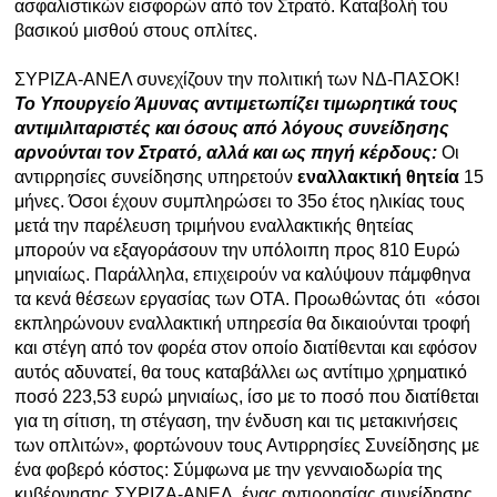
ασφαλιστικών εισφορών από τον Στρατό. Καταβολή του
βασικού μισθού στους οπλίτες.
ΣΥΡΙΖΑ-ΑΝΕΛ συνεχίζουν την πολιτική των ΝΔ-ΠΑΣΟΚ!
Το Υπουργείο Άμυνας αντιμετωπίζει τιμωρητικά τους
αντιμιλιταριστές και όσους από λόγους συνείδησης
αρνούνται τον Στρατό, αλλά και ως πηγή κέρδους:
Οι
αντιρρησίες συνείδησης υπηρετούν
εναλλακτική θητεία
15
μήνες. Όσοι έχουν συμπληρώσει το 35ο έτος ηλικίας τους
μετά την παρέλευση τριμήνου εναλλακτικής θητείας
μπορούν να εξαγοράσουν την υπόλοιπη προς 810 Ευρώ
μηνιαίως. Παράλληλα, επιχειρούν να καλύψουν πάμφθηνα
τα κενά θέσεων εργασίας των ΟΤΑ. Προωθώντας ότι «όσοι
εκπληρώνουν εναλλακτική υπηρεσία θα δικαιούνται τροφή
και στέγη από τον φορέα στον οποίο διατίθενται και εφόσον
αυτός αδυνατεί, θα τους καταβάλλει ως αντίτιμο χρηματικό
ποσό 223,53 ευρώ μηνιαίως, ίσο με το ποσό που διατίθεται
για τη σίτιση, τη στέγαση, την ένδυση και τις μετακινήσεις
των οπλιτών», φορτώνουν τους Αντιρρησίες Συνείδησης με
ένα φοβερό κόστος: Σύμφωνα με την γενναιοδωρία της
κυβέρνησης ΣΥΡΙΖΑ-ΑΝΕΛ, ένας αντιρρησίας συνείδησης