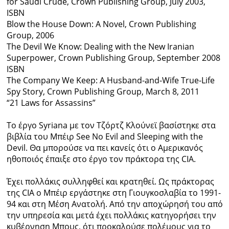
for Saudi Crude, Crown Publishing Group, July 2003,
ISBN
Blow the House Down: A Novel, Crown Publishing
Group, 2006
The Devil We Know: Dealing with the New Iranian
Superpower, Crown Publishing Group, September 2008
ISBN
The Company We Keep: A Husband-and-Wife True-Life
Spy Story, Crown Publishing Group, March 8, 2011
“21 Laws for Assassins”
Το έργο Syriana με τον Τζόρτζ Κλούνεϊ βασίστηκε στα
βιβλία του Μπέιρ See No Evil and Sleeping with the
Devil. Θα μπορούσε να πει κανείς ότι ο Αμερικανός
ηθοποιός έπαιξε στο έργο τον πράκτορα της CIA.
Έχει πολλάκις συλληφθεί και κρατηθεί. Ως πράκτορας
της CIA ο Μπέιρ εργάστηκε στη Γιουγκοσλαβία το 1991-
94 και στη Μέση Ανατολή. Από την αποχώρησή του από
την υπηρεσία και μετά έχει πολλάκις κατηγορήσει την
κυβέρνηση Μπους, ότι προκαλούσε πολέμους για το