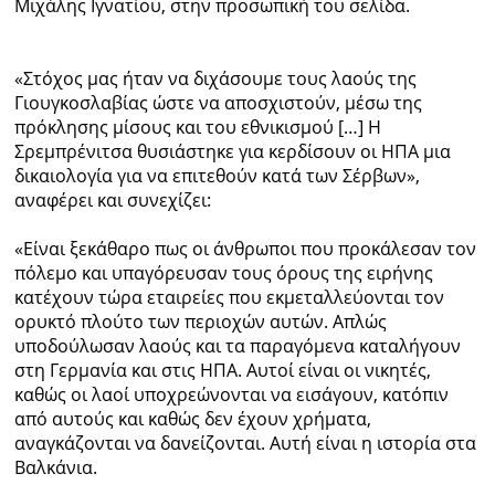
Μιχάλης Ιγνατίου, στην προσωπική του σελίδα.
Ραδιόφωνο
LIVE
«Στόχος μας ήταν να διχάσουμε τους λαούς της
Γιουγκοσλαβίας ώστε να αποσχιστούν, μέσω της
Εκπομπές
πρόκλησης μίσους και του εθνικισμού […] Η
Σρεμπρένιτσα θυσιάστηκε για κερδίσουν οι ΗΠΑ μια
δικαιολογία για να επιτεθούν κατά των Σέρβων»,
αναφέρει και συνεχίζει:
Πολιτισμός
«Είναι ξεκάθαρο πως οι άνθρωποι που προκάλεσαν τον
πόλεμο και υπαγόρευσαν τους όρους της ειρήνης
κατέχουν τώρα εταιρείες που εκμεταλλεύονται τον
ορυκτό πλούτο των περιοχών αυτών. Απλώς
υποδούλωσαν λαούς και τα παραγόμενα καταλήγουν
στη Γερμανία και στις ΗΠΑ. Αυτοί είναι οι νικητές,
καθώς οι λαοί υποχρεώνονται να εισάγουν, κατόπιν
από αυτούς και καθώς δεν έχουν χρήματα,
αναγκάζονται να δανείζονται. Αυτή είναι η ιστορία στα
Βαλκάνια.