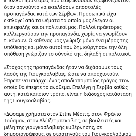
»Πολλοί πράκτορες που διαφωνούσαν εξαφανίζονταν,
όταν αρνούντο να εκτελέσουν αποστολές
προπαγάνδας κατά των Σέρβων. Προσωπικά είχα
εκπλαγεί από τα ψέματα τα οποία μας έλεγαν οι
επικεφαλής και οι πολιτικοί μας. Πολλοί πράκτορες
καλλιεργούσαν την προπαγάνδα, χωρίς να γνωρίζουν
τι κάνουν. Ο καθένας μας γνώριζε μόνο ένα μέρος της
υπόθεσης και μόνο αυτοί που δημιούργησαν την όλη
υπόθεση γνώριζαν το σύνολό της, δηλαδή οι πολιτικοί.
»Στόχος της προπαγάνδας ήταν να διχάσουμε τους
λαούς της Γιουγκοσλαβίας, ώστε να αποσχιστούν.
Έπρεπε να υπάρχει ένας αποδιοπομπαίος τράγος στον
οποίο θα έπεφτε το ανάθεμα. Επελέγη η Σερβία καθώς
αυτή, κατά κάποιον τρόπο, είναι η διάδοχος κατάσταση
της Γιουγκοσλαβίας.
»Δώσαμε χρήματα στον Στίπε Μέσιτς, στον Φράνιο
Τούσμαν, στον Αλί Ιζετμπέκοβιτς, σε βουλευτές και
μέλη της γιουγκοσλαβικής κυβέρνησης, σε
δημοσιογράφους, σε στρατηγούς του Γιουγκοσλαβικού