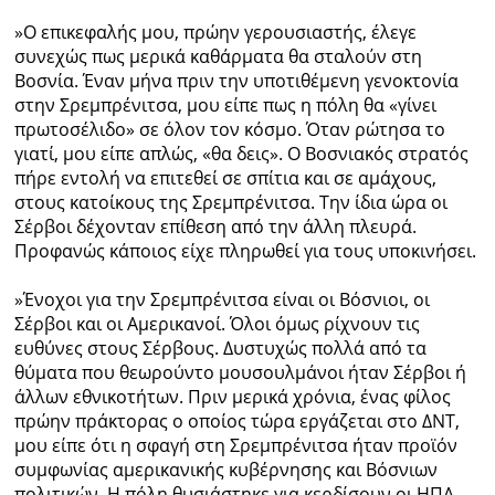
»Ο επικεφαλής μου, πρώην γερουσιαστής, έλεγε
συνεχώς πως μερικά καθάρματα θα σταλούν στη
Βοσνία. Έναν μήνα πριν την υποτιθέμενη γενοκτονία
στην Σρεμπρένιτσα, μου είπε πως η πόλη θα «γίνει
πρωτοσέλιδο» σε όλον τον κόσμο. Όταν ρώτησα το
γιατί, μου είπε απλώς, «θα δεις». Ο Βοσνιακός στρατός
πήρε εντολή να επιτεθεί σε σπίτια και σε αμάχους,
στους κατοίκους της Σρεμπρένιτσα. Την ίδια ώρα οι
Σέρβοι δέχονταν επίθεση από την άλλη πλευρά.
Προφανώς κάποιος είχε πληρωθεί για τους υποκινήσει.
»Ένοχοι για την Σρεμπρένιτσα είναι οι Βόσνιοι, οι
Σέρβοι και οι Αμερικανοί. Όλοι όμως ρίχνουν τις
ευθύνες στους Σέρβους. Δυστυχώς πολλά από τα
θύματα που θεωρούντο μουσουλμάνοι ήταν Σέρβοι ή
άλλων εθνικοτήτων. Πριν μερικά χρόνια, ένας φίλος
πρώην πράκτορας ο οποίος τώρα εργάζεται στο ΔΝΤ,
μου είπε ότι η σφαγή στη Σρεμπρένιτσα ήταν προϊόν
συμφωνίας αμερικανικής κυβέρνησης και Βόσνιων
πολιτικών. Η πόλη θυσιάστηκε για κερδίσουν οι ΗΠΑ