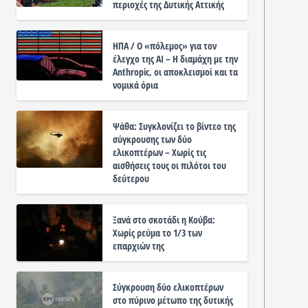
περιοχές της Δυτικής Αττικής
ΗΠΑ / Ο «πόλεμος» για τον
έλεγχο της ΑΙ – Η διαμάχη με την
Anthropic, οι αποκλεισμοί και τα
νομικά όρια
Ψάθα: Συγκλονίζει το βίντεο της
σύγκρουσης των δύο
ελικοπτέρων – Χωρίς τις
αισθήσεις τους οι πιλότοι του
δεύτερου
Ξανά στο σκοτάδι η Κούβα:
Χωρίς ρεύμα το 1/3 των
επαρχιών της
Σύγκρουση δύο ελικοπτέρων
στο πύρινο μέτωπο της δυτικής