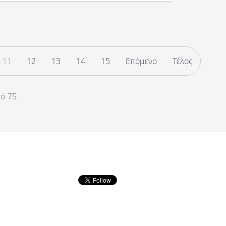
11
12
13
14
15
Επόμενο
Τέλος
πό 75