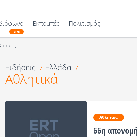
διόφωνο
Εκπομπές
Πολιτισμός
LIVE
Κόσμος
Ειδήσεις
Ελλάδα
/
/
Αθλητικά
Αθλητικά
66η απονομή