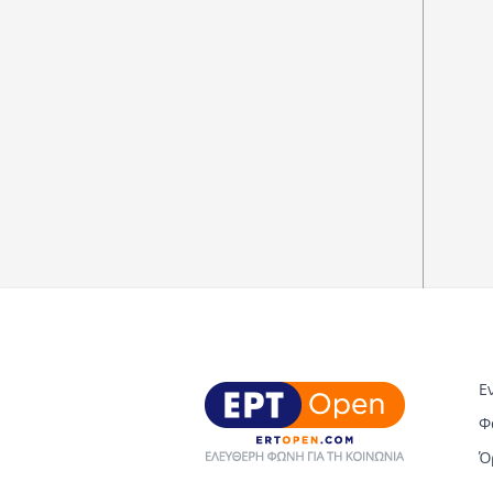
Ε
Φ
Ό