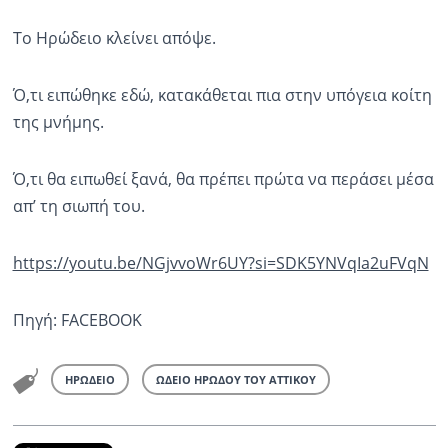
Το Ηρώδειο κλείνει απόψε.
Ό,τι ειπώθηκε εδώ, κατακάθεται πια στην υπόγεια κοίτη
της μνήμης.
Ό,τι θα ειπωθεί ξανά, θα πρέπει πρώτα να περάσει μέσα
απ’ τη σιωπή του.
https://youtu.be/NGjvvoWr6UY?si=SDK5YNVqIa2uFVqN
Πηγή: FACEBOOK
ΗΡΩΔΕΙΟ
ΩΔΕΙΟ ΗΡΩΔΟΥ ΤΟΥ ΑΤΤΙΚΟΥ