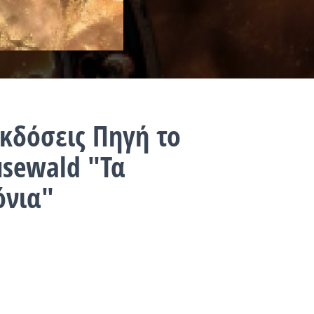
κδόσεις Πηγή το
usewald "Τα
όνια"