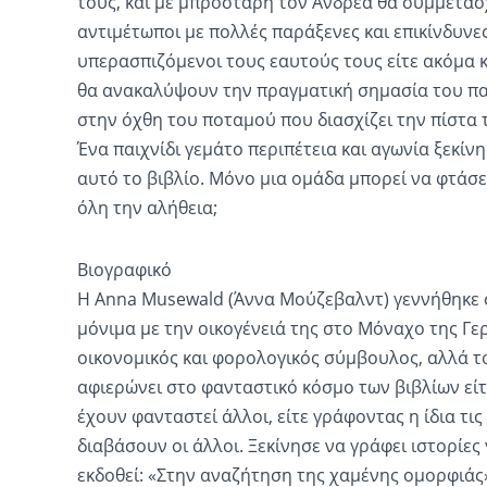
τους, και με μπροστάρη τον Ανδρέα θα συμμετάσ
αντιμέτωποι με πολλές παράξενες και επικίνδυνες
υπερασπιζόμενοι τους εαυτούς τους είτε ακόμα και
θα ανακαλύψουν την πραγματική σημασία του παι
στην όχθη του ποταμού που διασχίζει την πίστα 
Ένα παιχνίδι γεμάτο περιπέτεια και αγωνία ξεκίν
αυτό το βιβλίο. Μόνο μια ομάδα μπορεί να φτάσει
όλη την αλήθεια;
Βιογραφικό
Η Anna Musewald (Άννα Μούζεβαλντ) γεννήθηκε σ
μόνιμα με την οικογένειά της στο Μόναχο της Γε
οικονομικός και φορολογικός σύμβουλος, αλλά τ
αφιερώνει στο φανταστικό κόσμο των βιβλίων είτ
έχουν φανταστεί άλλοι, είτε γράφοντας η ίδια τις
διαβάσουν οι άλλοι. Ξεκίνησε να γράφει ιστορίες 
εκδοθεί: «Στην αναζήτηση της χαμένης ομορφιάς» 