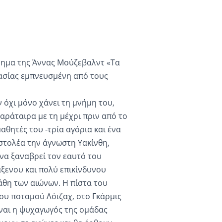
ρημα της Άννας Μούζεβαλντ «Τα
ντασίας εμπνευσμένη από τους
 όχι μόνο χάνει τη μνήμη του,
αράταιρα με τη μέχρι πριν από το
ητές του -τρία αγόρια και ένα
οστολέα την άγνωστη Υακίνθη,
να ξαναβρεί τον εαυτό του
́ξενου και πολύ επικίνδυνου
άθη των αιώνων. Η πίστα του
του ποταμού Λόιζαχ, στο Γκάρμις
́ναι η ψυχαγωγός της ομάδας