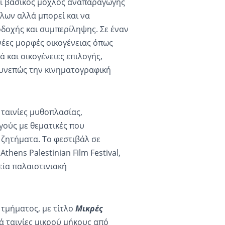
ναι βασικός μοχλός αναπαραγωγής
ων αλλά μπορεί και να
δοχής και συμπερίληψης. Σε έναν
έες μορφές οικογένειας όπως
 και οικογένειες επιλογής,
συνεπώς την κινηματογραφική
ταινίες μυθοπλασίας,
γούς με θεματικές που
 ζητήματα. Το φεστιβάλ σε
thens Palestinian Film Festival,
κεία παλαιστινιακή
 τμήματος, με τίτλο
Μικρές
ρά ταινίες μικρού μήκους από