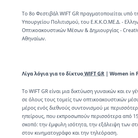
To 8ο Φεστιβάλ WIFT GR πραγματοποιείται υπό τη
Υπουργείου Πολιτισμού, του Ε.Κ.Κ.Ο.ΜΕ.Δ. - Ελλ
Οπτικοακουστικών Μέσων & Δημιουργίας - Creati
Αθηναίων.
Λίγα λόγια για το δίκτυο
WIFT GR
| Women in Fi
Το WIFT GR είναι μια δικτύωση γυναικών και εν 
σε όλους τους τομείς των οπτικοακουστικών μέσ
μέρος ενός διεθνούς συντονισμού με περισσότερ
ηπείρους, που εκπροσωπούν περισσότερα από 15.
σκοπό: την έμφυλη ισότητα, την εξάλειψη των σ
στον κινηματογράφο και την τηλεόραση.