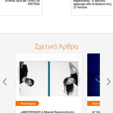
ATHENS 2024 ΜΕ ΤΕΡΑΣΤΙΑ
παράστασης "Ο ΜΑΓΚΑΣ"
ΕΠΙΤΥΧΙΑ
πρεμιέρα απο το Βεάκειο στις
27 Ιουνίου
Σχετικά Άρθρα
Πολιτισμός
Πολιτισμός
«ΜΕΣΟΤΟΙΧΙΕΣ ή Μικρή Προσευχή στις
Η “Λίμνη των 