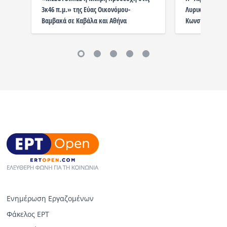
3κ46 π.μ.» της Εύας Οικονόμου-
Λυρική σε μία
Βαμβακά σε Καβάλα και Αθήνα
Κωνσταντίνου
Ενημέρωση Εργαζομένων
Φάκελος ΕΡΤ