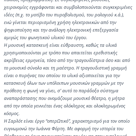
χειρονομίες εγγράφονται και συμβολοποιούνται συγκεκριμένες
ιδέες (π.χ. το μοτίβο του πυροβολισμού, του ρολογιού κ.ά.),
ενώ γίνεται περιορισμένη χρήση ηλεκτρονικών από την
ψηφιοποίηση και την ανάλογη ηλεκτρονική επεξεργασία
αμιγώς του φωνητικού υλικού του έργου.
Η μουσική κατασκευή είναι εύθραυστη, καθώς τα υλικά
χρησιμοποιούνται με τρόπο που απαιτείται ερεθιστικής
ακρίβειας ερμηνεία, τόσο από την τραγουδίστρια όσο και από
το μουσικό σύνολο και τη μαέστρο. Η τραγουδιστική γραμμή
είναι ο πυρήνας του οποίου το υλικό αξιοποιείται για την
κατασκευή όλων των υπόλοιπων μουσικών γραμμών με την
πρόθεση η φωνή να γίνει, σ’ αυτό το παράδοξο σύστημα
αναπαράστασης που ονομάζουμε μουσικό θέατρο, η μήτρα
από την οποία γεννιέται ένας ολόκληρος και ολοκληρωμένος
κόσμος.
Η Σαρλότ είναι έργο “οπερΩτικό”, χαρακτηρισμό για τον οποίο
ευγνωμονώ την Ιωάννα Φόρτη. Με αφορμή την ιστορία του
Βέρθερου το έργο πραγματεύεται τον έρωτα στην οντολογική