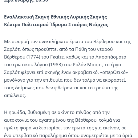
Εναλλακτική Σκηνή Εθνικής Λυρικής Σκηνής
Κέντρο Πολιτισμού Ίδρυμα Σταύρος Νιάρχος
Με αφορμή τον ανεκπλήρωτο έρωτα του Βέρθερου και της
Σαρλότ, όπως προκύπτει από τα Πάθη του νεαρού
Βέρθερου (1774) του Γκαίτε, καθώς και τα Αποσπάσματα
του ερωτικού λόγου (1983) του Ρολάν Μπαρτ, το έργο
Σαρλότ φέρνει επί σκηνής έναν ακροβατικό, «οπερΩτικό»
μονόλογο για την επιθυμία που δεν τολμά να εκφραστεί,
τους δαίμονες που δεν φθείρονται και το τραύμα της
απώλειας.
Η ηρωίδα, βυθισμένη σε ακίνητο πένθος από την
αυτοκτονία του αγαπημένου της Βέρθερου, τολμά για
πρώτη φορά να ξεστομίσει τον έρωτά της για εκείνον, σε
ένα υπερβατικό παραλήρημα όπου αναμετριέται με τα όριά