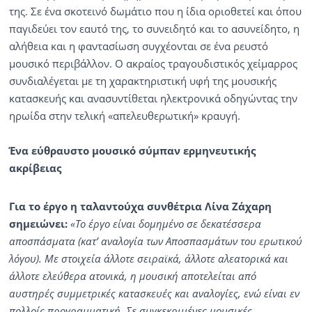
της. Σε ένα σκοτεινό δωμάτιο που η ίδια οριοθετεί και όπου
παγιδεύει τον εαυτό της, το συνειδητό και το ασυνείδητο, η
αλήθεια και η φαντασίωση συγχέονται σε ένα ρευστό
μουσικό περιβάλλον. Ο ακραίος τραγουδιστικός χείμαρρος
συνδιαλέγεται με τη χαρακτηριστική υφή της μουσικής
κατασκευής και ανασυντίθεται ηλεκτρονικά οδηγώντας την
ηρωίδα στην τελική «απελευθερωτική» κραυγή.
Ένα εύθραυστο μουσικό σύμπαν ερμηνευτικής
ακρίβειας
Για το έργο η ταλαντούχα συνθέτρια Λίνα Ζάχαρη
σημειώνει:
«Το έργο είναι δομημένο σε δεκατέσσερα
αποσπάσματα (κατ’ αναλογία των Αποσπασμάτων του ερωτικού
λόγου). Με στοιχεία άλλοτε σειραϊκά, άλλοτε αλεατορικά και
άλλοτε ελεύθερα ατονικά, η μουσική αποτελείται από
αυστηρές συμμετρικές κατασκευές και αναλογίες, ενώ είναι εν
πολλοίς προγραμματική. Σε συγκεκριμένες μουσικές