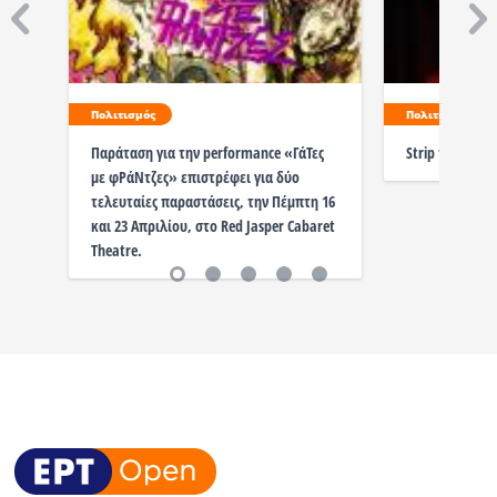
Πολιτισμός
Πολιτισμός
Παράταση για την performance «ΓάΤες
Strip the Syst
με φΡάΝτζες» επιστρέφει για δύο
τελευταίες παραστάσεις, την Πέμπτη 16
και 23 Απριλίου, στο Red Jasper Cabaret
Theatre.