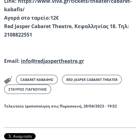
Link: https://www.viva.gr/tickets/theater/cabaret-
kabafis/
Αγορά στο ταμείο:12€
Red Jasper Cabaret Theatre, Κεφαλληνίας 18. Τηλ:
2108822551
Email:
info@redjaspertheatre.gr
CABARET ΚΑΒΑΦΗΣ
RED JASPER CABARET THEATER
ΣΤΑΥΡΟΣ ΓΙΑΓΚΟΥΛΗΣ
Τελευταία τροποποίηση στις Παρασκευή, 28/04/2023 - 19:52