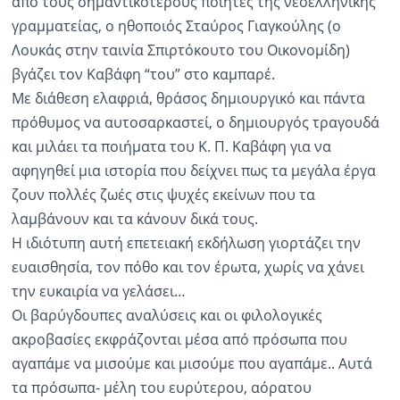
από τους σημαντικότερους ποιητές της νεοελληνικής
γραμματείας, ο ηθοποιός Σταύρος Γιαγκούλης (ο
Ραδιόφωνο
LIVE
Λουκάς στην ταινία Σπιρτόκουτο του Οικονομίδη)
βγάζει τον Καβάφη “του” στο καμπαρέ.
Με διάθεση ελαφριά, θράσος δημιουργικό και πάντα
Εκπομπές
πρόθυμος να αυτοσαρκαστεί, ο δημιουργός τραγουδά
και μιλάει τα ποιήματα του Κ. Π. Καβάφη για να
Πολιτισμός
αφηγηθεί μια ιστορία που δείχνει πως τα μεγάλα έργα
ζουν πολλές ζωές στις ψυχές εκείνων που τα
λαμβάνουν και τα κάνουν δικά τους.
Η ιδιότυπη αυτή επετειακή εκδήλωση γιορτάζει την
ευαισθησία, τον πόθο και τον έρωτα, χωρίς να χάνει
την ευκαιρία να γελάσει…
Οι βαρύγδουπες αναλύσεις και οι φιλολογικές
ακροβασίες εκφράζονται μέσα από πρόσωπα που
αγαπάμε να μισούμε και μισούμε που αγαπάμε.. Αυτά
τα πρόσωπα- μέλη του ευρύτερου, αόρατου