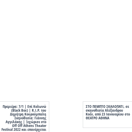
Πρεμιέρα: 7/1 | Επί Κολωνώ
ΣΤΟ ΠΕΜΠΤΟ ΣΚΑΛΟΠΑΤΙ, σε
(Black Box) | R.I.P. του
σκηνοθεσία Αλέξανδρου
Δημήτρη Κουρούμπαλη
Κοέν, από 23 Ιανουαρίου στο
Σκηνοθεσία: Γιάννης
ΘΕΑΤΡΟ ΑΘΗΝΑ
Αγγελάκης | Ξεχώρισε στο
Off Off Athens Theater
Festival 2022 και επανέρχεται