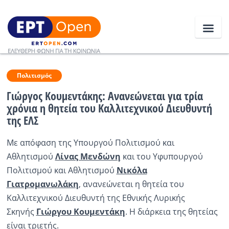
Ειδήσεις
Πολιτισμός
Γιώργος Κουμεντάκης: Ανανεώνεται για τρία
χρόνια η θητεία του Καλλιτεχνικού Διευθυντή
Ελλάδα
της ΕΛΣ
Κοινωνία
Με απόφαση της Υπουργού Πολιτισμού και
Πολιτική
Αθλητισμού
Λίνας Μενδώνη
και του Υφυπουργού
Πολιτισμού και Αθλητισμού
Νικόλα
Οικονομία
Γιατρομανωλάκη
, ανανεώνεται η θητεία του
Αθλητικά
Καλλιτεχνικού Διευθυντή της Εθνικής Λυρικής
Σκηνής
Γιώργου Κουμεντάκη
. Η διάρκεια της θητείας
Κόσμος
είναι τριετής.