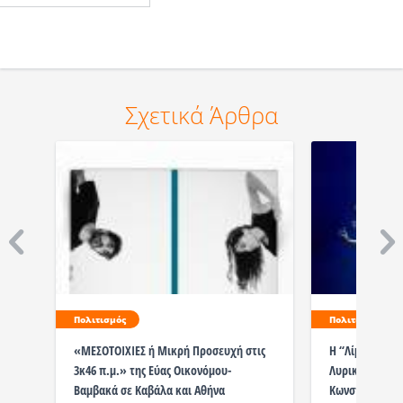
Σχετικά Άρθρα
Πολιτισμός
Πολιτισμός
«ΜΕΣΟΤΟΙΧΙΕΣ ή Μικρή Προσευχή στις
Η “Λίμνη των 
3κ46 π.μ.» της Εύας Οικονόμου-
Λυρική σε μία
Βαμβακά σε Καβάλα και Αθήνα
Κωνσταντίνου