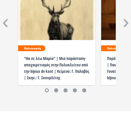
Πολιτισμός
Πολιτισμός
"Θα σε λέω Μαρία" | Μια παράσταση-
Παράταση Παρ
αποχαιρετισμός στην Πολυκλείτου από
| Πανδοχείον 
την bijoux de kant | Κείμενο: Γ. Παλαβός
Γονατά | Σκην.
| Σκην.: Γ. Σκουρλέτης
bijoux de kant