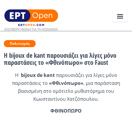
Ειδήσεις
Πολιτισμός
Η bijoux de kant παρουσιάζει για λίγες μόνο
παραστάσεις το «Φθινόπωρο» στο Faust
Ελλάδα
Η
bijoux
de
kant
παρουσιάζει για λίγες μόνο
Κοινωνία
παραστάσεις το
«Φθινόπωρο»
, μια παράσταση
Πολιτική
βασισμένη στο ομότιτλο μυθιστόρημα του
Κωνσταντίνου Χατζόπουλου.
Οικονομία
ΦΘΙΝΟΠΩΡΟ
Αθλητικά
Κόσμος