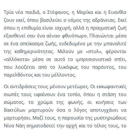
Ραδιόφωνο
Τρία νέα παιδιά, ο Στέφανος, η Μαρίκα και η Ευανθία
LIVE
ζουν εκεί, όπου βασιλεύει ο νόμος της αδράνειας. Εκεί
όπου η επιθυμία είναι ισχυρή, αλλά η πραγματική ζωή
Εκπομπές
εξασθενεί σαν ένα αέναο φθινόπωρο. Πλανώνται μέσα
σε ένα απείκασμα ζωής, ενδεδυμένο με την μπαναλιτέ
της καθημερινότητας. Μιλούν με «στυλ», φέρονται
Πολιτισμός
«αλλόκοτα» μέσα σε αυτό το ιμπρεσιονιστικό σπίτι,
που λούζεται από το λυκόφως του παρόντος, του
παρελθόντος και του μέλλοντος.
Οι αντιδράσεις τους μένουν μετέωρες. Οι εκκωφαντικές
σιωπές τους υφαίνουν ένα τοπίο, όπου η στάση του
σώματος, το χρώμα της φωνής, οι κινήσεις των
δακτύλων μαρτυρούν όσα ο λόγος αποτυγχάνει να
μαρτυρήσει. Μαζί τους, η παρουσία της μυστηριώδους
Νίνα Νάη σηματοδοτεί την αρχή και το τέλος τους, το