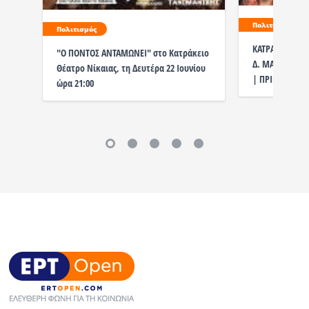
Πολιτισμός
Πολιτισμός
ΚΑΤΡΑΚΕΙΟ - 0
"Ο ΠΟΝΤΟΣ ΑΝΤΑΜΩΝΕΙ" στο Κατράκειο
Δ. ΜΑΚΑΛΙΑΣ -
Θέατρο Νίκαιας, τη Δευτέρα 22 Ιουνίου
| ΠΡΙΝ ΚΑΙ ΜΕΤ
ώρα 21:00