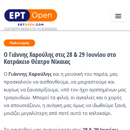
Ειδήσεις
Πολιτισμός
Ο Γιάννης Χαρούλης στις 28 & 29 Ιουνίου στο
Κατράκειο Θέατρο Νίκαιας
Ελλάδα
Ο
Γιάννης Χαρούλης
και η μουσική του παρέα, μας
Κοινωνία
προσκαλούν να αισθανθούμε, να μοιραστούμε και
Πολιτική
κυρίως να ξανασμίξουμε, υπό τον ήχο αγαπημένων μας
τραγουδιών. Μπορεί τα φιλιά, οι αγκαλιές και ο χορός
Οικονομία
να απουσιάζουν, η ανάγκη μας όμως να ιδωθούμε ξανά,
Αθλητικά
μοιάζει μεγαλύτερη από ποτέ αυτό το καλοκαίρι.
Κόσμος
Το ραντεβού μας ανανεώνεται στις
28 & 29 Ιουνίου