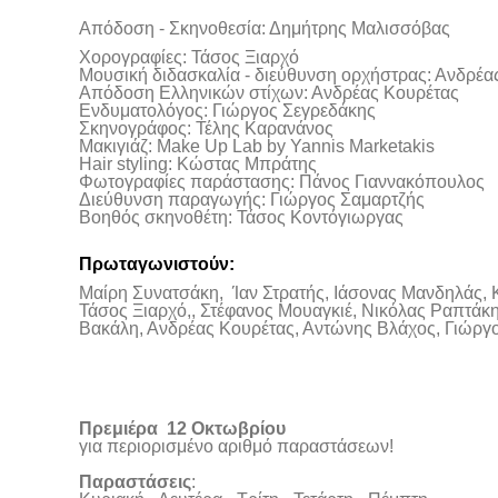
Απόδοση - Σκηνοθεσία: Δημήτρης Μαλισσόβας
Χορογραφίες: Τάσος Ξιαρχό
Μουσική διδασκαλία - διεύθυνση ορχήστρας: Ανδρέα
Απόδοση Ελληνικών στίχων: Ανδρέας Κουρέτας
Ενδυματολόγος: Γιώργος Σεγρεδάκης
Σκηνογράφος: Τέλης Καρανάνος
Μακιγιάζ: Make Up Lab by Yannis Marketakis
Hair styling: Κώστας Μπράτης
Φωτογραφίες παράστασης: Πάνος Γιαννακόπουλος
Διεύθυνση παραγωγής: Γιώργος Σαμαρτζής
Βοηθός σκηνοθέτη: Τάσος Κοντόγιωργας
Πρωταγωνιστούν:
Μαίρη Συνατσάκη, Ίαν Στρατής, Ιάσονας Μανδηλάς, 
Τάσος Ξιαρχό,, Στέφανος Μουαγκιέ, Νικόλας Ραπτάκ
Βακάλη, Ανδρέας Κουρέτας, Αντώνης Βλάχος, Γιώργο
Πρεμιέρα 12 Οκτωβρίου
για περιορισμένο αριθμό παραστάσεων!
Παραστάσεις
: