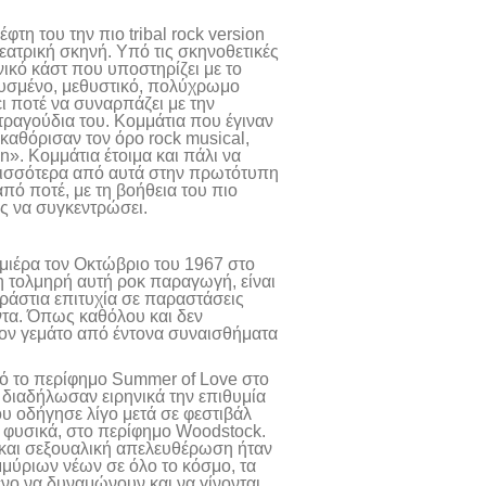
τη του την πιο tribal rock version
 θεατρική σκηνή. Υπό τις σκηνοθετικές
ικό κάστ που υποστηρίζει με το
νευσμένο, μεθυστικό, πολύχρωμο
ι ποτέ να συναρπάζει με την
τραγούδια του. Κομμάτια που έγιναν
 καθόρισαν τον όρο rock musical,
n». Κομμάτια έτοιμα και πάλι να
ρισσότερα από αυτά στην πρωτότυπη
πό ποτέ, με τη βοήθεια του πιο
ς να συγκεντρώσει.
εμιέρα τον Οκτώβριο του 1967 στο
η τολμηρή αυτή ροκ παραγωγή, είναι
εράστια επιτυχία σε παραστάσεις
ντα. Όπως καθόλου και δεν
τον γεμάτο από έντονα συναισθήματα
πό το περίφημο Summer of Love στο
διαδήλωσαν ειρηνικά την επιθυμία
ου οδήγησε λίγο μετά σε φεστιβάλ
, φυσικά, στο περίφημο Woodstock.
, και σεξουαλική απελευθέρωση ήταν
μμύριων νέων σε όλο το κόσμο, τα
ενο να δυναμώνουν και να γίνονται