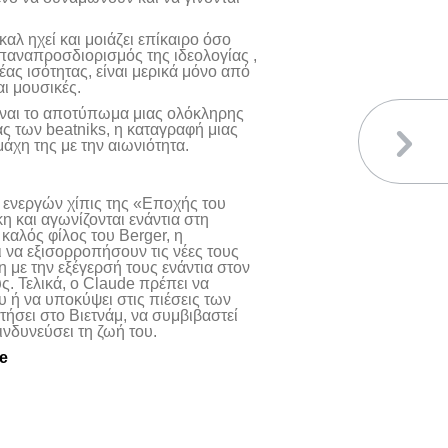
καλ ηχεί και μοιάζει επίκαιρο όσο
παναπροσδιορισμός της ιδεολογίας ,
έας ισότητας, είναι μερικά μόνο από
αι μουσικές.
Είναι το αποτύπωμα μιας ολόκληρης
ας των beatniks, η καταγραφή μιας
άχη της με την αιωνιότητα.
 ενεργών χίπις της «Εποχής του
 και αγωνίζονται ενάντια στη
καλός φίλος του Berger, η
ι να εξισορροπήσουν τις νέες τους
 με την εξέγερσή τους ενάντια στον
ς. Τελικά, ο Claude πρέπει να
υ ή να υποκύψει στις πιέσεις των
τήσει στο Βιετνάμ, να συμβιβαστεί
κινδυνεύσει τη ζωή του.
e