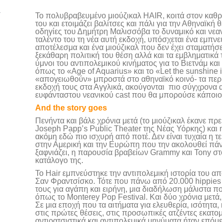
To πολυβραβευμένο μιούζικαλ HAIR, κοιτά στον καθρέφ
του και ετοιμάζει βαλίτσες και πάλι για την Αθηναϊκή
οδηγίες του Δημήτρη Μαλισσόβα το δυναμικό και νεαν
ταλέντο του τη νέα αυτή εκδοχή, υπόσχεται ένα εμπ
αποτέλεσμα και ένα μιούζικαλ που δεν έχει σταματήσε
ξεκάθαρη πολιτική του θέση αλλά και τα εμβληματικά 
ύμνοι του αντιπολεμικού κινήματος για το Βιετνάμ και
όπως το «Age of Aquarius» και το «Let the sunshine i
«απογειωθούν» μπροστά στο αθηναϊκό κοινό- τα πε
εκδοχή τους στα Αγγλικά, ακούγονται πιο σύγχρονα α
ευφάνταστου νεανικού cast που θα μπορούσε κάποιο
And the story goes
Πενήντα και βάλε χρόνια μετά (το μιούζικαλ έκανε πρ
Joseph Papp’s Public Theater της Νέας Υόρκης) και 
ακόμη εδώ πιο ισχυρή από ποτέ. Δεν είναι τυχαία η τ
στην Αμερική και την Ευρώπη που την ακολουθεί πά
ξαφνιάζει, η παρουσία βραβείων Grammy και Tony σ
κατάλογο της.
Το Hair εμπνεύστηκε την αντιπολεμική ιστορία του α
Σαν Φραντσίσκο. Τότε που πάνω από 20.000 hippies 
τους για αγάπη και ειρήνη, μια διαδήλωση μάλιστα π
όπως το Monterey Pop Festival. Και δύο χρόνια μετά
Σε μια εποχή που τα αιτήματα για ελευθερία, ισότητα
στις πρώτες θέσεις, στις προσωπικές ατζέντες εκατο
αντιρατσιστικά και αντιπολεμικά μηνύματα ήταν επόμ