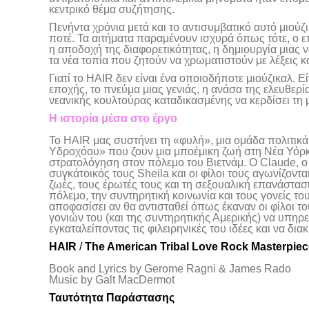
κεντρικό θέμα συζήτησης.
Πενήντα χρόνια μετά και το αντισυμβατικό αυτό μιούζι
ποτέ. Τα αιτήματα παραμένουν ισχυρά όπως τότε, ο ε
η αποδοχή της διαφορετικότητας, η δημιουργία μιας ν
τα νέα τοπία που ζητούν να χρωματιστούν με λέξεις κ
Γιατί το HAIR δεν είναι ένα οποιοδήποτε μιούζικαλ. 
εποχής, το πνεύμα μιας γενιάς, η ανάσα της ελευθερί
νεανικής κουλτούρας καταδικασμένης να κερδίσει τη μ
Η ιστορία μέσα στο έργο
Το HAIR μας συστήνει τη «φυλή», μια ομάδα πολιτικά
Υδροχόου» που ζουν μια μποέμικη ζωή στη Νέα Υόρκη
στρατολόγηση στον πόλεμο του Βιετνάμ. Ο Claude, ο 
συγκάτοικός τους Sheila και οι φίλοι τους αγωνίζοντα
ζωές, τους έρωτές τους και τη σεξουαλική επανάσταση
πόλεμο, την συντηρητική κοινωνία και τους γονείς του
αποφασίσει αν θα αντισταθεί όπως έκαναν οι φίλοι το
γονιών του (και της συντηρητικής Αμερικής) να υπηρε
εγκαταλείποντας τις φιλειρηνικές του ιδέες και να δια
HAIR
/
The American Tribal Love Rock Masterpiec
Book and Lyrics by Gerome Ragni & James Rado
Music by Galt MacDermot
Ταυτότητα Παράστασης