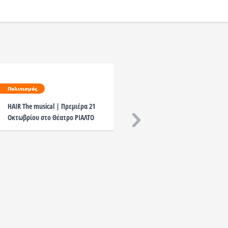
Πολιτισμός
Πολιτισμός
HAIR The musical | Πρεμιέρα 21
«ΤΟ ΜΕΛΛΟΝ ΕΙΝΑΙ ΑΠΟΚ
Οκτωβρίου στο Θέατρο ΡΙΑΛΤΟ
ΜΑΣ» του Παύλου Μάτεσ
παραστάσεις στο Θέατρ