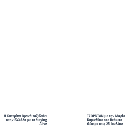
Η Κατερίνα Βρανά ταξιδεύει
ΤΖΟΡΝΤAN με την Μαρία
στην Ελλάδα με το Staying
Κορινθίου στο Βεάκειο
Alive
Θέατρο στις 25 Ιουλίου