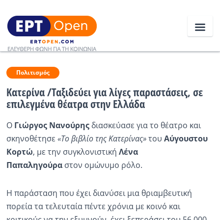
Ειδήσεις
Πολιτισμός
Κατερίνα /Ταξιδεύει για λίγες παραστάσεις, σε
επιλεγμένα θέατρα στην Ελλάδα
Ελλάδα
Ο
Γιώργος Νανούρης
διασκεύασε για το θέατρο και
Κοινωνία
σκηνοθέτησε
«Το βιβλίο της Κατερίνας»
του
Αύγουστου
Πολιτική
Κορτώ
, με την συγκλονιστική
Λένα
Παπαληγούρα
στον ομώνυμο ρόλο.
Οικονομία
Αθλητικά
Η παράσταση που έχει διανύσει μια θριαμβευτική
πορεία τα τελευταία πέντε χρόνια με κοινό και
Κόσμος
κριτικούς να την εξυμνούν, έχει ξεπεράσει του 56.000