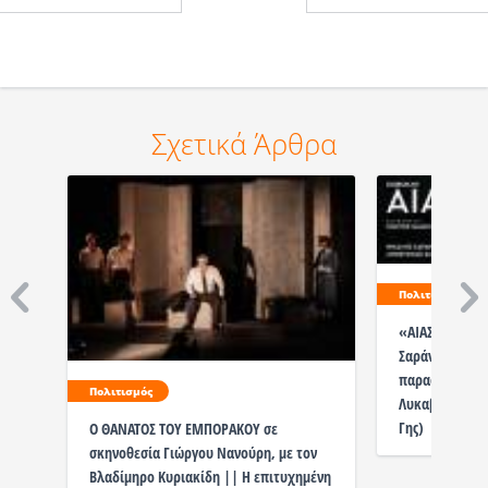
Σχετικά Άρθρα
Πολιτισμός
«ΑΙΑΣ» ΚΑΛΟΚΑ
Σαράντης, Χαντ
παραστάσεις, 
Πολιτισμός
Λυκαβηττού) &
Γης)
Ο ΘΑΝΑΤΟΣ ΤΟΥ ΕΜΠΟΡΑΚΟΥ σε
σκηνοθεσία Γιώργου Νανούρη, με τον
Βλαδίμηρο Κυριακίδη || Η επιτυχημένη