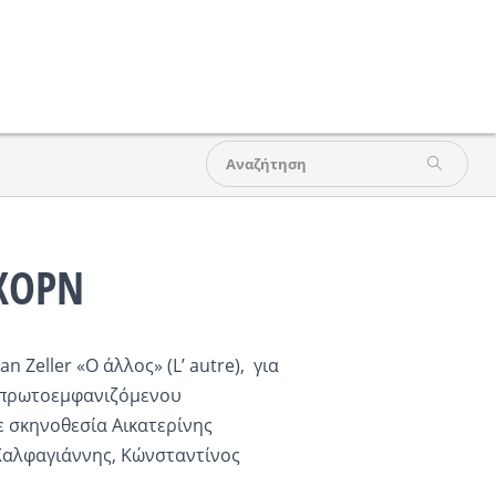
ΧΟΡΝ
ian Zeller
«Ο άλλος» (
L
’
autre
), για
υ πρωτοεμφανιζόμενου
ε σκηνοθεσία Αικατερίνης
Καλφαγιάννης, Κώνσταντίνος