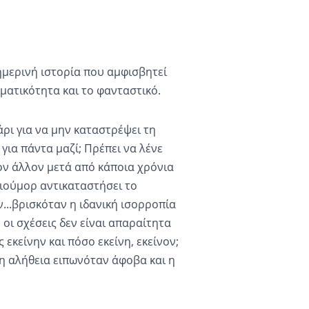
θημερινή ιστορία που αμφισβητεί
ατικότητα και το φανταστικό.
ρι για να μην καταστρέψει τη
 για πάντα μαζί; Πρέπει να λένε
τον άλλον μετά από κάποια χρόνια
χιούμορ αντικαταστήσει το
...
β
ρισκόταν η ιδανική ισορροπία
οι σχέσεις δεν είναι απαραίτητα
εκείνην και πόσο εκείνη, εκείνον;
η αλήθεια ειπωνόταν άφοβα και η