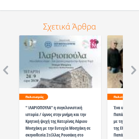
Σχετικά Άρθρα
Πολιτισμός
Πολιτισμός
'' ΙΛΑΡΙΟΠΟΥΛΑ'' η συγκλονιστική
Ένα υπερακρό
ιστορία / ύμνος στην μνήμη και την
Παπάγου || Οι
Κρητική ψυχή της Κατερίνας Λάριου
με την Ορχήστ
Μοσχάκη με την Ευτυχία Μοσχάκη σε
της ΕΡΤ || 23
σκηνοθεσία Στέλλας Ρουσάκη στο
Παπάγου