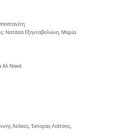
Μποστανίτη
ας: Νατάσα Εξηνταβελώνη, Μαρία
α Αλ Νακά
άννης Λεάκος, Έκτορας Λιάτσος,