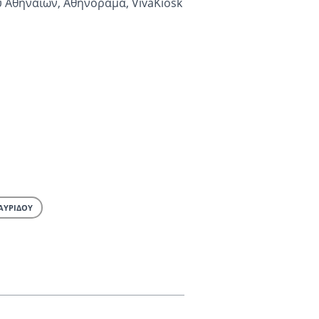
υ Αθηναίων, Αθηνόραμα, VivaKiosk
ΑΥΡΙΔΟΥ