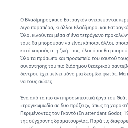
Ο Βλαδίμηρος και ο Εστραγκόν ονειρεύονται περι
Λίγο παραπέρα, κι άλλοι Βλαδίμηροι και Εστραγκ
Όλοι κινούνται μέσα σ’ ένα τετράγωνο προκαλώντ
τους θα μπορούσαν να είναι κάποιοι άλλοι, οποιο
κατά καιρούς στη ζωή τους, όλοι όσοι θα μπορούσ
Όλα τα πρόσωπα και προσωπεία του εαυτού τους.
συνάντησης του πιο διάσημου θεατρικού ραντεβού
δέντρου έχει μείνει μόνο μια δεσμίδα φωτός. Μα π
να τους σώσει;
Ένα από τα πιο αντιπροσωπευτικά έργα του Θεά
«τραγικωμωδία σε δυο πράξεις», όπως τη χαρακτήρ
Περιμένοντας τον Γκοντό (En attendant Godot, 1
της σύγχρονης δραματουργίας. Παρά τις διαφορε