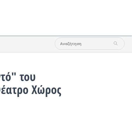
ντό" του
Θέατρο Χώρος