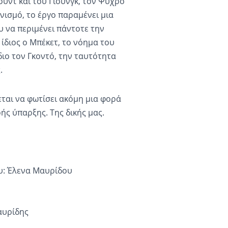
υντ και του Γιουνγκ, τον Ψυχρό
νισμό, το έργο παραμένει μια
 να περιμένει πάντοτε την
ίδιος ο Μπέκετ, το νόημα του
διο τον Γκοντό, την ταυτότητα
.
εται να φωτίσει ακόμη μια φορά
ρής ύπαρξης. Της δικής μας.
υ: Έλενα Μαυρίδου
αυρίδης