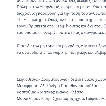
συνέδεσαν με τις ψυχαναλυτικές θεωρίες του Φρό
Πόλεμο, τον Υπαρξισμό, ακόμη και με τον Χριστια
διαχρονική παραβολή για την τάση του ανθρώπου
έξωθεν σωτηρία. Όπως, άλλωστε, υποστήριζε κι ο 
έργου βρίσκεται στο Περιμένοντας και όχι στον ί
του οποίου δε γνώριζε ούτε ο ίδιος ο συγγραφέας
Σ’ αυτόν τον μη τόπο και μη χρόνο, ο Μπέκετ έρχ
τα αδιέξοδα της πιο κωμικής, ποιητικής και θλιβε
Σκηνοθεσία – Δραματουργία- Ιδέα σκηνικού χώρο
Μετάφραση: Αλεξάνδρα Παπαθανασοπούλου
Κοστούμια – Μάσκες: Ιωάννα Πλέσσα
Μουσική σύνθεση – Σχεδιασμός ήχου: Γιώργος Μ