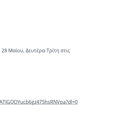
28 Μαΐου, Δευτέρα-Τρίτη στις
AAATJGQOYucb6gz475hsRNVpa?dl=0