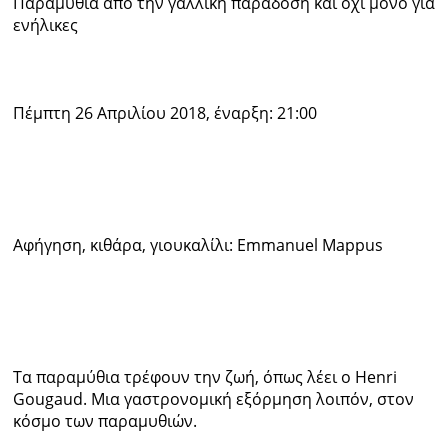
Παραμύθια από την γαλλική παράδοση και όχι μόνο για
ενήλικες
Ραδιόφωνο
LIVE
Εκπομπές
Πέμπτη 26 Απριλίου 2018, έναρξη: 21:00
Πολιτισμός
Αφήγηση, κιθάρα, γιουκαλίλι: Emmanuel Mappus
Τα παραμύθια τρέφουν την ζωή, όπως λέει ο Henri
Gougaud. Μια γαστρονομική εξόρμηση λοιπόν, στον
κόσμο των παραμυθιών.