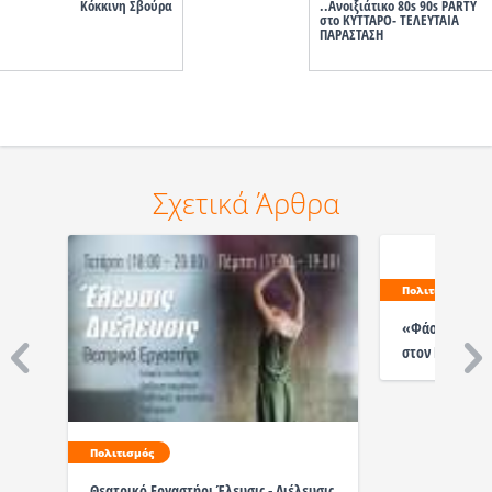
Κόκκινη Σβούρα
..Ανοιξιάτικο 80s 90s PARTY
στο ΚΥΤΤΑΡΟ- ΤΕΛΕΥΤΑΙΑ
ΠΑΡΑΣΤΑΣΗ
Σχετικά Άρθρα
Πολιτισμός
«Φάουστ» Δύο
στον Πολυχώρο
Πολιτισμός
Θεατρικό Εργαστήρι Έλευσις - Διέλευσις