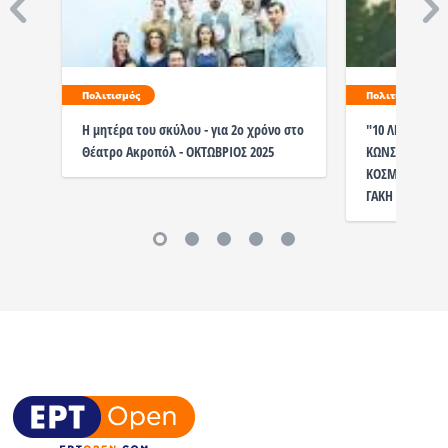
Πολιτισμός
Πολιτισμός
Η μητέρα του σκύλου - για 2ο χρόνο στο
"10 ΛΕΠΤΑ" ΜΕ
Θέατρο Ακροπόλ - ΟΚΤΩΒΡΙΟΣ 2025
ΚΩΝΣΤΑΝΤΙΝΟΥ
ΚΟΣΜΙΔΟΥ ΣΕ 
ΓΑΚΗ