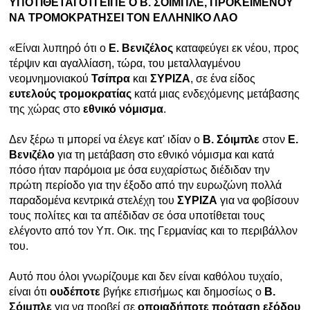
ΥΠΟΤΙΘΕΤΑΙ ΟΤΙ ΕΙΠΕ Ο Β. ΣΟΪΜΠΛΕ, ΠΡΟΚΕΙΜΕΝΟΥ
ΝΑ ΤΡΟΜΟΚΡΑΤΗΣΕΙ ΤΟΝ ΕΛΛΗΝΙΚΟ ΛΑΟ
Ραδιόφωνο
LIVE
«Είναι λυπηρό ότι ο
Ε. Βενιζέλος
καταφεύγει εκ νέου, προς
τέρψιν και αγαλλίαση, τώρα, του μεταλλαγμένου
Εκπομπές
νεομνημονιακού
Τσίπρα
και
ΣΥΡΙΖΑ
, σε ένα είδος
ευτελούς τρομοκρατίας
κατά μιας ενδεχόμενης μετάβασης
της χώρας στο
εθνικό νόμισμα
.
Πολιτισμός
Δεν ξέρω τι μπορεί να έλεγε κατ' ιδίαν ο
Β. Σόιμπλε
στον
Ε.
Βενιζέλο
για τη μετάβαση στο εθνικό νόμισμα και κατά
πόσο ήταν παρόμοια με όσα ευχαρίστως διέδιδαν την
πρώτη περίοδο για την έξοδο από την ευρωζώνη πολλά
παραδομένα κεντρικά στελέχη του
ΣΥΡΙΖΑ
για να φοβίσουν
τους πολίτες και τα απέδιδαν σε όσα υποτίθεται τους
ελέγοντο από τον Υπ. Οικ. της Γερμανίας και το περιβάλλον
του.
Αυτό που όλοι γνωρίζουμε και δεν είναι καθόλου τυχαίο,
είναι ότι
ουδέποτε
βγήκε επισήμως και δημοσίως ο
Β.
Σόιμπλε
για να προβεί σε
οποιαδήποτε
πρόταση
εξόδου