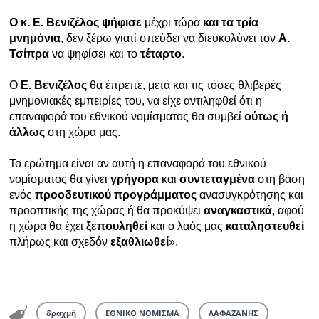
Ο κ. Ε. Βενιζέλος
ψήφισε
μέχρι τώρα
και τα τρία
μνημόνια
, δεν ξέρω γιατί σπεύδει να διευκολύνει τον
Α.
Τσίπρα
να ψηφίσει και το
τέταρτο
.
Ο
Ε. Βενιζέλος
θα έπρεπε, μετά και τις τόσες θλιβερές
μνημονιακές εμπειρίες του, να είχε αντιληφθεί ότι η
επαναφορά του εθνικού νομίσματος θα συμβεί
ούτως ή
άλλως
στη χώρα μας.
Το ερώτημα είναι αν αυτή η επαναφορά του εθνικού
νομίσματος θα γίνει
γρήγορα
και
συντεταγμένα
στη βάση
ενός
προοδευτικού προγράμματος
ανασυγκρότησης και
προοπτικής της χώρας ή θα προκύψει
αναγκαστικά
, αφού
η χώρα θα έχει
ξεπουληθεί
και ο λαός μας
καταληστευθεί
πλήρως και σχεδόν
εξαθλιωθεί
».
δραχμή
ΕΘΝΙΚΟ ΝΟΜΙΣΜΑ
ΛΑΦΑΖΑΝΗΣ