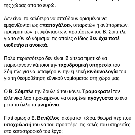
της χώρας από το ευρώ.
Δεν είναι το καλύτερο να σπεύδουν ορισμένοι να
εμφανίζονται ως «
παπαγάλοι
», υπαρκτών ή ανύπαρκτων,
πραγματικών ή ευφάνταστων, προτάσεων του Β. Σόιμπλε
για το εθνικό νόμισμα, τις οποίες ο ίδιος
δεν έχει ποτέ
υιοθετήσει ανοικτά
.
Πολύ περισσότερο δεν είναι ιδιαίτερα τιμητικό να
παριστάνουν κάποιοι την
ταχυδρομική
υπηρεσία
του
Σόιμπλε για να μεταφέρουν την εμετική
κινδυνολογία
του
για τη θεσμοθέτηση εθνικού νομίσματος στη χώρα μας.
Ο
Β. Σόιμπλε
την δουλειά του κάνει.
Τρομοκρατεί
τον
ελληνικό λαό προκειμένου να υπομένει
αγόγγυστα
το ένα
μετά το άλλο τα
μνημόνια
.
Γιατί όμως ο
Ε. Βενιζέλος
, ακόμα και τώρα, θεωρεί περίπου
υποχρέωσή
του να του προσφέρει τις καλές του υπηρεσίες
στο καταστροφικό του έργο;