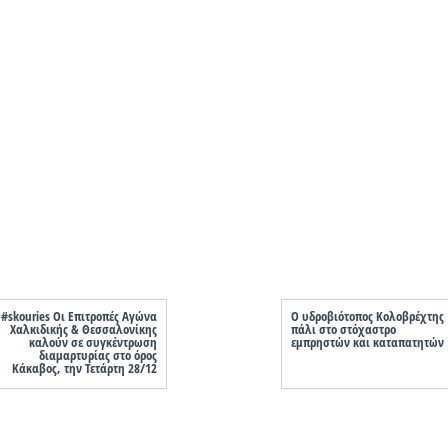
#skouries Οι Επιτροπές Αγώνα
Ο υδροβιότοπος Κολοβρέχτης
Χαλκιδικής & Θεσσαλονίκης
πάλι στο στόχαστρο
καλούν σε συγκέντρωση
εμπρηστών και καταπατητών
διαμαρτυρίας στο όρος
Κάκαβος, την Τετάρτη 28/12