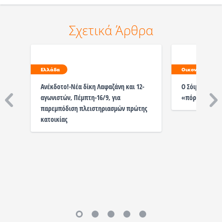
Σχετικά Άρθρα
Ελλάδα
Οικονομία
Ανέκδοτο!-Νέα δίκη Λαφαζάνη και 12-
Ο Σόιμπλε «ξα
αγωνιστών, Πέμπτη-16/9, για
«πόρτα» στα 
παρεμπόδιση πλειστηριασμών πρώτης
κατοικίας