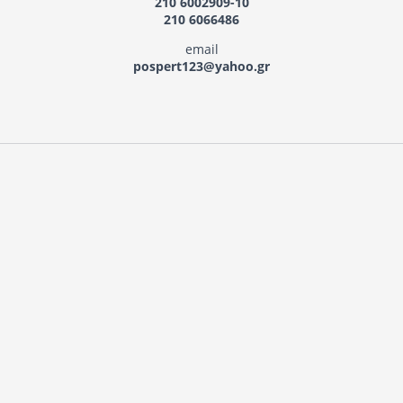
210 6002909-10
210 6066486
email
pospert123@yahoo.gr