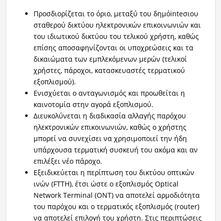
Προσδιορίζεται το όριο, μεταξύ του δημόinteσιου
Ραδιόφωνο
LIVE
σταθερού δικτύου ηλεκτρονικών επικοινωνιών και
του ιδιωτικού δικτύου του τελικού χρήστη, καθώς
επίσης αποσαφηνίζονται οι υποχρεώσεις και τα
Εκπομπές
δικαιώματα των εμπλεκόμενων μερών (τελικοί
χρήστες, πάροχοι, κατασκευαστές τερματικού
εξοπλισμού).
Πολιτισμός
Ενισχύεται ο ανταγωνισμός και προωθείται η
καινοτομία στην αγορά εξοπλισμού.
Διευκολύνεται η διαδικασία αλλαγής παρόχου
ηλεκτρονικών επικοινωνιών, καθώς ο χρήστης
μπορεί να συνεχίσει να χρησιμοποιεί την ήδη
υπάρχουσα τερματική συσκευή του ακόμα και αν
επιλέξει νέο πάροχο.
Εξειδικεύεται η περίπτωση του δικτύου οπτικών
ινών (FTTH), έτσι ώστε ο εξοπλισμός Optical
Network Terminal (ΟΝΤ) να αποτελεί αρμοδιότητα
του παρόχου και ο τερματικός εξοπλισμός (router)
να αποτελεί επιλογή του χρήστη. Στις περιπτώσεις