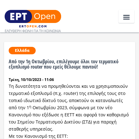
Ειδήσεις
Ελλάδα
Από την 1η Οκτωβρίου, επιλέγουμε όλοι τον τερματικό
Ελλάδα
εξοπλισμό router που εμείς θέλουμε παντού!
Τρίτη, 10/10/2023 - 11:06
Κοινωνία
Τη δυνατότητα να προμηθεύονται και να χρησιμοποιούν
Πολιτική
τερματικό εξοπλισμό (π.χ. router) της επιλογής τους στο
τοπικό ιδιωτικό δίκτυό τους, αποκτούν οι καταναλωτές
Οικονομία
η
από την 1
Οκτωβρίου 2023, σύμφωνα με τον νέο
Κανονισμό που εξέδωσε η ΕΕΤΤ και αφορά τον καθορισμό
Αθλητικά
του Σημείου Τερματισμού Δικτύου (ΣΤΔ) για παροχή
σταθερής υπηρεσίας.
Κόσμος
Με τον Κανονισμό της ΕΕΤΤ: