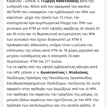
Καρκίνου – ΕΛΛΟΚ, κ.
Γιώργος Καπετανάκης
κατά την
εισήγησή του. Μέσα από την εφαρμογή του κανόνα
90/70/90 που υπαγορεύει τον εμβολιασμό του 90% των
κοριτσιών μέχρι την ηλικία των 15 ετών, τον
συστηματικό προ-συμπτωματικό έλεγχο του 70% των
γυναικών για ΚΤΜ με τεστ υψηλής ακρίβειας σε ηλικία 35
και 45 ετών και τη θεραπευτική αντιμετώπιση του 90%
των γυναικών που έχουν διαγνωστεί με ΚΤΜ ή
προκαρκινικές αλλοιώσεις, στόχος είναι η μείωση της
επίπτωσης της νόσου κατά 97% σε 78 χώρες χαμηλού και
μετρίου εισοδήματος και η αποτροπή 74 εκατ.
ο
περιπτώσεων ΚΤΜ τον 21
αιώνα.
Για τα οφέλη από την υψηλή εμβολιαστική κάλυψη κατά
του HPV, μίλησε ο κ.
Κωνσταντίνος I. Νταλούκας
,
Παιδίατρος-Πρόεδρος της Πανελλήνιας Ομοσπονδίας
Ελευθεροεπαγγελματιών Παιδιάτρων, τονίζοντας ότι αυτά
αφορούν στην πρόληψη των λοιμώξεων από τον ιό HPV,
την πρόληψη του καρκίνου του τραχήλου της μήτρας, τη
μείωση άλλων καρκίνων που σχετίζονται με τον HPV, την
πρόληψη των κονδυλωμάτων και την ανοσία αγέλης
.
Η