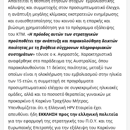
Απαιτείται η θέσπιση ετήσιων στόχων εμβολιαστικής
κάλυψης και συμμετοχής στον προσυμπτωματικό έλεγχο,
η ανάπτυξη μεγάλης κλίμακας εκστρατειών ενημέρωσης
και ευαισθητοποίησης του κοινού και η επαρκής και
βιώσιμη χρηματοδότηση για το πρόγραμμα εξάλειψης
του ΚΤΜ. «
Η πρόοδος αυτών των στρατηγικών
προϋποθέτει την ανάπτυξη και παρακολούθηση δεικτών
ποιότητας με τη βοήθεια σύγχρονων πληροφοριακών
συστημάτων
» τόνισε ο κ. Αγοραστός. Χαρακτηριστικά
αναφέρθηκε στο παράδειγμα της Αυστραλίας, όπου
παρακολουθούνται 11 δείκτες ποιότητας, μεταξύ των
οποίων είναι η ολοκλήρωση του εμβολιασμού στην ηλικία
των 15 ετών, η συμμετοχή σε προγράμματα
προσυμπτωματικού ελέγχου σε συγκεκριμένες ηλικιακές
ομάδες, αλλά και το ποσοστό θεραπείας γυναικών με
προκαρκίνο ή Καρκίνο Τραχήλου Μήτρας.
Υπενθυμίζεται ότι η Ελληνική HPV Εταιρεία έχει
απευθύνει ήδη
ΕΚΚΛΗΣΗ προς την ελληνική πολιτεία
για την εφαρμογή της στρατηγικής του Π.Ο.Υ. και της
Ευρωπαϊκής Επιτροπής για την εξάλειψη του Καρκίνου