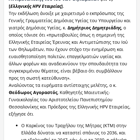
[
Ελληνικής
HPV
Εταιρείας
]
.
Ραδιόφωνο
Την εκδήλωση άνοιξε με χαιρετισμό ο εκπρόσωπος της
LIVE
Γενικής Γραμματείας Δημόσιας Υγείας του Υπουργείου και
γιατρός Δημόσιας Υγείας, κ.
Δημήτριος Δημητριάδης
, ο
Εκπομπές
οποίος τόνισε ότι «πρωτοβουλίες όπως η σημερινή της
Ελληνικής Εταιρείας Έρευνας και Αντιμετώπισης του Ιού
των Θηλωμάτων, που έχουν στόχο την ενημέρωση και
ευαισθητοποίηση πολιτών, επαγγελματιών υγείας και
Πολιτισμός
άλλων φορέων και αναδεικνύουν την σπουδαιότητα του
συγκεκριμένου θέματος, είναι βέβαιο ότι συμβάλλουν
προς τη σωστή κατεύθυνση».
Αναλύοντας τα ευρήματα αντίστοιχης μελέτης, ο κ.
Θεόδωρος Αγοραστός
, Καθηγητής Μαιευτικής-
Γυναικολογίας του Αριστοτελείου Πανεπιστημίου
Θεσσαλονίκης και Πρόεδρος της Ελληνικής HPV Εταιρείας,
εξήγησε ότι
Ο Καρκίνος του Τραχήλου της Μήτρας (KTM) στην
Ελλάδα δύναται να καταστεί σπάνιος το 2036, και
να εξαλειφθεί το 2047, εάν, έως το 2030, η κάλυψη