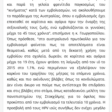
και παρά τη γελοία φρενίτιδα παγκοσμίως του
"κινήματος" κατά των εμβολιασμών, να ακολουθήσουμε
το παράδειγμα της Αυστραλίας, όπου ο εμβολιασμός έχει
επεκταθεί σε κορίτσια και αγόρια πριν την έναρξη της
σεξουαλικής τους ζωής, ενώ εμβολιάζονται οι γυναίκες
μέχρι τα 45 τους χρόνια", επισήμανε η κ. Γεωργοπούλου.
Όπως πρόσθεσε, "στο αυστραλιανό πρωτόκολλο για τον
εμβολιασμό φαίνεται πως τα αποτελέσματα είναι
θεαματικά, καθώς μετά από τη δεκαετή χρήση του
εμβολίου στα σχολεία, δωρεάν, σε κορίτσια και αγόρια
μέχρι τα 19 έτη, έχουν φτάσει τη λοίμωξη από τον ιό το
2015 στο 1,1%, ενώ περιμένουν να εξαλείψουν τον
καρκίνο του τραχήλου της μήτρας τα επόμενα χρόνια,
καθώς και πιο ακίνδυνες βλάβες όπως τα κονδυλώματα.
Δεν είναι άκυρο να πούμε πως αντίστοιχα θα επιδράσει
και στις βλάβες στο στόμα, όπως καταδεικνύει μελέτη του
πανεπιστημίου της Στοκχόλμης για το όφελος που
προκύπτει από τον εμβολιασμό τα τελευταία 10 χρόνια. Η
προσβολή από τους HPV ιούς συνήθως δεν ενέχει μεγάλο