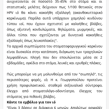
ανιχνεύονται σε ποσοστό 35-45% στο στόμα και οι
στατιστικές μελέτες δείχνουν πως 1/100 θετικούς στον
HPV ιό θα κάνει κακοήθη εξαλλαγή (ακανθοκυτταρικό
καρκίνωμα). Παρόλα αυτά υπάρχουν χαμηλού κινδύνου
τύπου ιοί, που έχουν σχετιστεί με καλοήθεις βλάβες,
όπως οξυτενή κονδυλώματα, θηλώματα, μυρμηκιές, και
άλλοι τύποι που σχετίζονται με δυνητικά κακοήθεις
εξαλλαγές όπως λευκοπλακίες".
Τα αρχικά συμπτώματα του στοματοφαρυγγικού καρκίνου
είναι δυσκολία στην κατάποση, διόγκωση των τραχηλικών
λεμφαδένων, πληγή που δεν επουλώνεται μέσα σε 2
εβδομάδες, ογκίδια στο στόμα, λευκές και ερυθρές πλάκες.
Πώς μπορούμε να μη μολυνθούμε από τον "σιωπηλό", τις
περισσότερες φορές, ιό; Η κ. Γεωργοπούλου προτείνει
χρήση προφυλακτικού, σταθερό σεξουαλικό σύντροφο,
έλεγχο από στοματολόγο-οδοντίατρο, έλεγχος του
στόματος για πιθανές βλάβες.
Κάντε το εμβόλιο για τον ιό
"Είναι 3 δόσεις σε διάρκεια 6 μηνών. Απολύτως ασφαλές