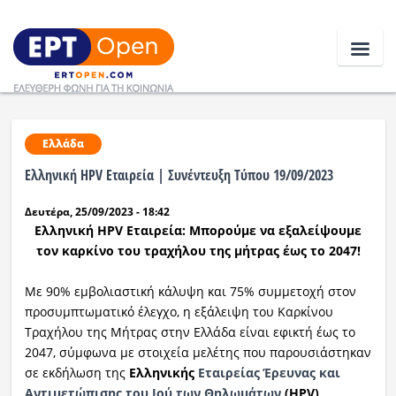
Ειδήσεις
Ελλάδα
Ελληνική HPV Εταιρεία | Συνέντευξη Τύπου 19/09/2023
Ελλάδα
Δευτέρα, 25/09/2023 - 18:42
Κοινωνία
Ελληνική
HPV
Εταιρεία: Μπορούμε να εξαλείψουμε
τον καρκίνο του τραχήλου της μήτρας έως το 2047!
Πολιτική
Με 90% εμβολιαστική κάλυψη και 75% συμμετοχή στον
Οικονομία
προσυμπτωματικό έλεγχο, η εξάλειψη του Καρκίνου
Τραχήλου της Μήτρας στην Ελλάδα είναι εφικτή έως το
Αθλητικά
2047, σύμφωνα με στοιχεία μελέτης που παρουσιάστηκαν
σε εκδήλωση της
Ελληνικής
Εταιρείας Έρευνας και
Κόσμος
Αντιμετώπισης του Ιού των Θηλωμάτων
(HPV)