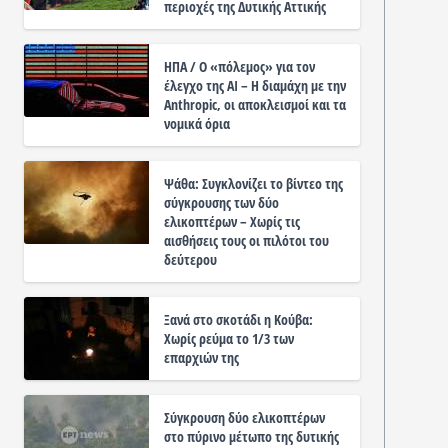
περιοχές της Δυτικής Αττικής
ΗΠΑ / Ο «πόλεμος» για τον
έλεγχο της ΑΙ – Η διαμάχη με την
Anthropic, οι αποκλεισμοί και τα
νομικά όρια
Ψάθα: Συγκλονίζει το βίντεο της
σύγκρουσης των δύο
ελικοπτέρων – Χωρίς τις
αισθήσεις τους οι πιλότοι του
δεύτερου
Ξανά στο σκοτάδι η Κούβα:
Χωρίς ρεύμα το 1/3 των
επαρχιών της
Σύγκρουση δύο ελικοπτέρων
στο πύρινο μέτωπο της δυτικής