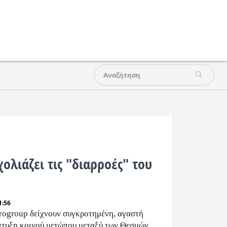
ολιάζει τις "διαρροές" του
1:56
urogroup δείχνουν συγκροτημένη, αγαστή
πτυξη κοινού μετώπου μεταξύ των Θεσμών,