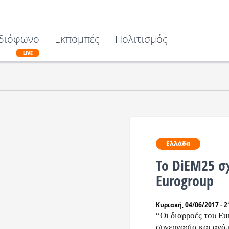
διόφωνο
Εκπομπές
Πολιτισμός
LIVE
Ελλάδα
To DiEM25 σχ
Eurogroup
Κυριακή, 04/06/2017 - 2
“Οι διαρροές του E
συνεργασία και ανά