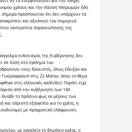
αντί να τα ενεργοποιήσει για την πλήρη
νομου χρέους και την παύση πληρωμών ήδη
αι σήμερα προσποιείται ότι δεν υπάρχουν τα
αποκρύπτει και αξιοποιεί τον σημερινό
 στην εκστρατεία παρασιώπησης της
ς.
 επάγγελμα ενδοτισμός της Κυβέρνησης δεν
ει σε λύση στο έγκλημα του
οθρασύνει τους δανειστές, όπως έδειξαν και
 Γιούρογκρουπ στις 22 Μαΐου, όπου το θέμα
φθηκε στις ελληνικές καλένδες! Παρότι είχε
ήφιση από την κυβέρνηση των 140
 άναβε το πράσινο φως εκ μέρους των
ή και αόριστη εξαγγελία για το χρέος, η
ν ισοδυναμεί με πραγματική ελάφρυνση.
μονίου, με εργαλείο το δημόσιο χρέος, ο