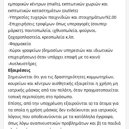
εμπορικών κέντρων (malls), εκπτωτικών χωριών και
εκπτωτικών καταστημάτων (outlets)
-Υπηρεσίες τυχερών παιχνιδιών και στοιχημάτων/92.00
-Επιχειρήσεις τροφίμων όπως υπεραγορές (σουπερ
μάρκετ), παντοπωλεία, ιχθυοπωλεία, φούρνοι,
ζαχαροπλαστεία, κρεοπωλεία κ.λπ.
-Φαρμακεία
-Χώροι γραφείων (δημοσίων υπηρεσιών και ιδιωτικών
επιχειρήσεων) όταν υπάρχει επαφή με το κοινό
-Ανελκυστήρες
Εξαιρέσεις
Σημειώνεται ότι για τις δραστηριότητες κομμωτηρίων,
κουρείων και κέντρων αισθητικής εξαιρείται η χρήση μη
ιατρικής μάσκας από τον πελάτη, όταν πραγματοποιείται
τοπική περιποίηση στο πρόσωπο.
Επίσης, από την υποχρέωση εξαιρούνται α) τα άτομα για
τα οποία η χρήση μάσκας δεν ενδείκνυται για ιατρικούς
λόγους που αποδεικνύονται με τα κατάλληλα έγγραφα,
όπως λόγω αναπνευστικών προβλημάτων και β) τα παιδιά