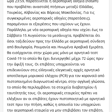
ώρα 23:59, παρατείνεται η αεροπορική οδηγία (notam)
που προβλέπει αναστολή πτήσεων μεταξύ Ελλάδας,
Τουρκίας, Αλβανίας και Βόρειας Μακεδονίας. Για τις
συγκεκριμένες αεροπορικές οδηγίες (παρατάσεις),
παραμένουν οι εξαιρέσεις που ισχύουν ως έχουν.
Παράλληλα, με νέα αεροπορική οδηγία που ισχύει έως το
Σάββατο 15 Αυγούστου τα μεσάνυχτα, προβλέπεται ότι
όσοι ταξιδεύουν προς την Ελλάδα με αεροπορική σύνδεση
από Βουλγαρία, Ρουμανία και Ηνωμένα Αραβικά Εμιράτα,
θα εισέρχονται στην χώρα μας μόνο με αρνητικό τεστ
Covid-19 το οποίο θα έχει διενεργηθεί μέχρι 72 ώρες πριν
την άφιξή τους. Οι επιβάτες υποχρεούνται να
επιδεικνύουν στις ελληνικές ελεγκτικές αρχές αρνητικό
αποτέλεσμα μοριακού ελέγχου (PCR) για τον κορονοϊό από
πιστοποιημένο διαγνωστικό κέντρο, στην αγγλική γλώσσα,
το οποίο θα περιλαμβάνει τα στοιχεία διαβατηρίου ή
ταυτότητάς τους. Οι αεροπορικές εταιρείες πρέπει να
ελέγξουν αν οι επιβάτες έχουν πιστοποιητικό με αρνητικό
τεστ πριν την πτήση, καθώς η απουσία του υποχρεώνει
την αεροπορική εταιρεία να μην επιβιβάσει τον επιβάτη.