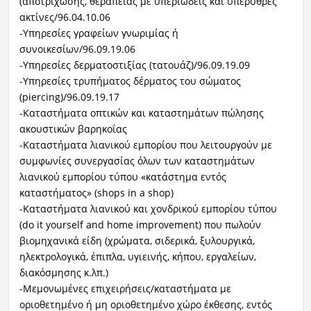
(αποτρίχωσης, θεραπείας με υπεριώδεις και υπέρυθρες
ακτίνες/96.04.10.06
-Υπηρεσίες γραφείων γνωριμίας ή
συνοικεσίων/96.09.19.06
-Υπηρεσίες δερματοστιξίας (τατουάζ)/96.09.19.09
-Υπηρεσίες τρυπήματος δέρματος του σώματος
(piercing)/96.09.19.17
-Καταστήματα οπτικών και καταστημάτων πώλησης
ακουστικών βαρηκοΐας
-Καταστήματα λιανικού εμπορίου που λειτουργούν με
συμφωνίες συνεργασίας όλων των καταστημάτων
λιανικού εμπορίου τύπου «κατάστημα εντός
καταστήματος» (shops in a shop)
-Καταστήματα λιανικού και χονδρικού εμπορίου τύπου
(do it yourself and home improvement) που πωλούν
βιομηχανικά είδη (χρώματα, σιδερικά, ξυλουργικά,
ηλεκτρολογικά, έπιπλα, υγιεινής, κήπου, εργαλείων,
διακόσμησης κ.λπ.)
-Μεμονωμένες επιχειρήσεις/καταστήματα με
οριοθετημένο ή μη οριοθετημένο χώρο έκθεσης, εντός