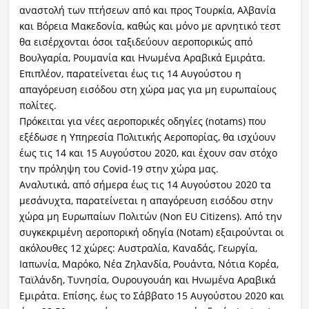
αναστολή των πτήσεων από και προς Τουρκία, Αλβανία
και Βόρεια Μακεδονία, καθώς και μόνο με αρνητικό τεστ
θα εισέρχονται όσοι ταξιδεύουν αεροπορικώς από
Βουλγαρία, Ρουμανία και Ηνωμένα Αραβικά Εμιράτα.
Επιπλέον, παρατείνεται έως τις 14 Αυγούστου η
απαγόρευση εισόδου στη χώρα μας για μη ευρωπαίους
πολίτες.
Πρόκειται για νέες αεροπορικές οδηγίες (notams) που
εξέδωσε η Υπηρεσία Πολιτικής Αεροπορίας, θα ισχύουν
έως τις 14 και 15 Αυγούστου 2020, και έχουν σαν στόχο
την πρόληψη του Covid-19 στην χώρα μας.
Αναλυτικά, από σήμερα έως τις 14 Αυγούστου 2020 τα
μεσάνυχτα, παρατείνεται η απαγόρευση εισόδου στην
χώρα μη Ευρωπαίων Πολιτών (Non EU Citizens). Από την
συγκεκριμένη αεροπορική οδηγία (Νοtam) εξαιρούνται οι
ακόλουθες 12 χώρες: Αυστραλία, Καναδάς, Γεωργία,
Ιαπωνία, Μαρόκο, Νέα Ζηλανδία, Ρουάντα, Νότια Κορέα,
Ταϊλάνδη, Τυνησία, Ουρουγουάη και Ηνωμένα Αραβικά
Εμιράτα. Επίσης, έως το Σάββατο 15 Αυγούστου 2020 και