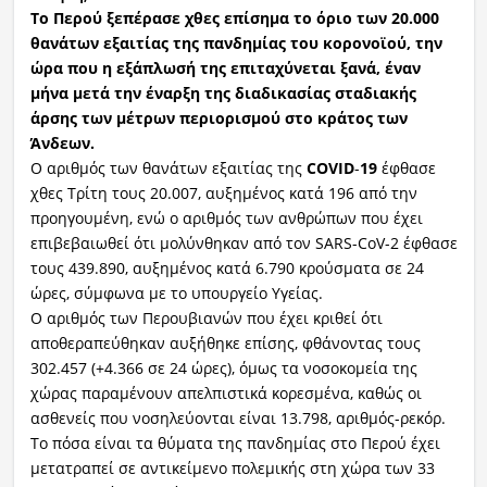
Το Περού ξεπέρασε χθες επίσημα το όριο των 20.000
θανάτων εξαιτίας της πανδημίας του κορονοϊού, την
ώρα που η εξάπλωσή της επιταχύνεται ξανά, έναν
μήνα μετά την έναρξη της διαδικασίας σταδιακής
άρσης των μέτρων περιορισμού στο κράτος των
Άνδεων.
Ο αριθμός των θανάτων εξαιτίας της
COVID
-
19
έφθασε
χθες Τρίτη τους 20.007, αυξημένος κατά 196 από την
προηγουμένη, ενώ ο αριθμός των ανθρώπων που έχει
επιβεβαιωθεί ότι μολύνθηκαν από τον SARS-CoV-2 έφθασε
τους 439.890, αυξημένος κατά 6.790 κρούσματα σε 24
ώρες, σύμφωνα με το υπουργείο Υγείας.
Ο αριθμός των Περουβιανών που έχει κριθεί ότι
αποθεραπεύθηκαν αυξήθηκε επίσης, φθάνοντας τους
302.457 (+4.366 σε 24 ώρες), όμως τα νοσοκομεία της
χώρας παραμένουν απελπιστικά κορεσμένα, καθώς οι
ασθενείς που νοσηλεύονται είναι 13.798, αριθμός-ρεκόρ.
Το πόσα είναι τα θύματα της πανδημίας στο Περού έχει
μετατραπεί σε αντικείμενο πολεμικής στη χώρα των 33