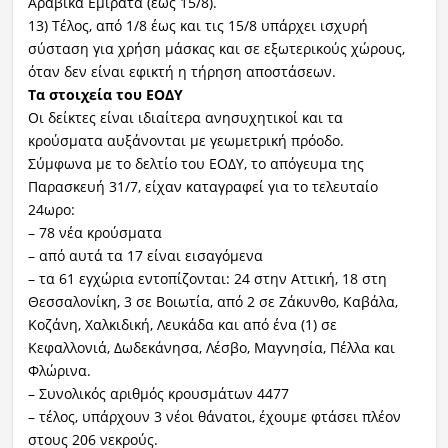
Αραβικά Εμιράτα (έως 15/8).
13) Τέλος, από 1/8 έως και τις 15/8 υπάρχει ισχυρή
σύσταση για χρήση μάσκας και σε εξωτερικούς χώρους,
όταν δεν είναι εφικτή η τήρηση αποστάσεων.
Τα στοιχεία του ΕΟΔΥ
Οι δείκτες είναι ιδιαίτερα ανησυχητικοί και τα
κρούσματα αυξάνονται με γεωμετρική πρόοδο.
Σύμφωνα με το δελτίο του ΕΟΔΥ, το απόγευμα της
Παρασκευή 31/7, είχαν καταγραφεί για το τελευταίο
24ωρο:
– 78 νέα κρούσματα
– από αυτά τα 17 είναι εισαγόμενα
– τα 61 εγχώρια εντοπίζονται: 24 στην Αττική, 18 στη
Θεσσαλονίκη, 3 σε Βοιωτία, από 2 σε Ζάκυνθο, Καβάλα,
Κοζάνη, Χαλκιδική, Λευκάδα και από ένα (1) σε
Κεφαλλονιά, Δωδεκάνησα, Λέσβο, Μαγνησία, Πέλλα και
Φλώρινα.
– Συνολικός αριθμός κρουσμάτων 4477
– τέλος, υπάρχουν 3 νέοι θάνατοι, έχουμε φτάσει πλέον
στους 206 νεκρούς.