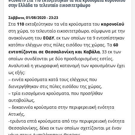
στην Ελλάδα το τελευταίο εικοσιτετράωρο
Σάββατο, 01/08/2020 - 23:23
Στα
110
εκτοξεύτηκαν τα νέα κρούσματα του
κορονοϊού
στη χώρα, το τελευταίο εικοσιτετράωρο, σύμφωνα με την
ανακοίνωση του
ΕΟΔΥ
, εκ των οποίων τα 9 εντοπίστηκαν
κατόπιν ελέγχων στις πύλες εισόδου της χώρας. Τα
60
εντοπίζονται σε Θεσσαλονίκη και Καβάλα
, 33 εκ των
οποίων συνδέονται με δύο προσδιορισμένες εστίες.
Αναλυτικά η γεωγραφική κατανομή των κρουσμάτων έχει
ως εξής:
– εννέα κρούσματα κατά τους ελέγχους που
διενεργήθηκαν στις πύλες εισόδου της χώρας,
– τρία εισαγόμενα κρούσματα, που προσήλθαν
αυτοβούλως,
– δεκαεννέα κρούσματα στην περιφερειακή ενότητα
Αττικής,
-τριάντα επτά κρούσματα από την περιφερειακή ενότητα
Θεσσαλονίκης, δέκα εκ των οποίων σχετίζονται με έναν
γάμο στους Αμπελόκηπους Θεσ/κης.