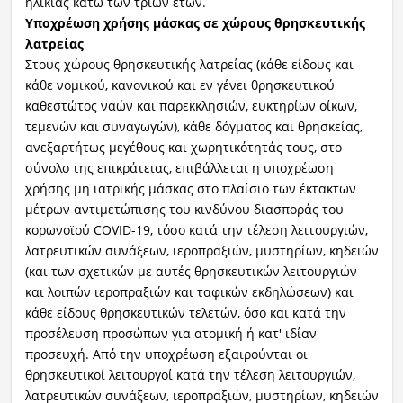
ηλικίας κάτω των τριών ετών.
Υποχρέωση χρήσης μάσκας σε χώρους θρησκευτικής
λατρείας
Στους χώρους θρησκευτικής λατρείας (κάθε είδους και
κάθε νομικού, κανονικού και εν γένει θρησκευτικού
καθεστώτος ναών και παρεκκλησιών, ευκτηρίων οίκων,
τεμενών και συναγωγών), κάθε δόγματος και θρησκείας,
ανεξαρτήτως μεγέθους και χωρητικότητάς τους, στο
σύνολο της επικράτειας, επιβάλλεται η υποχρέωση
χρήσης μη ιατρικής μάσκας στο πλαίσιο των έκτακτων
μέτρων αντιμετώπισης του κινδύνου διασποράς του
κορωνοϊού COVID-19, τόσο κατά την τέλεση λειτουργιών,
λατρευτικών συνάξεων, ιεροπραξιών, μυστηρίων, κηδειών
(και των σχετικών με αυτές θρησκευτικών λειτουργιών
και λοιπών ιεροπραξιών και ταφικών εκδηλώσεων) και
κάθε είδους θρησκευτικών τελετών, όσο και κατά την
προσέλευση προσώπων για ατομική ή κατ' ιδίαν
προσευχή. Από την υποχρέωση εξαιρούνται οι
θρησκευτικοί λειτουργοί κατά την τέλεση λειτουργιών,
λατρευτικών συνάξεων, ιεροπραξιών, μυστηρίων, κηδειών