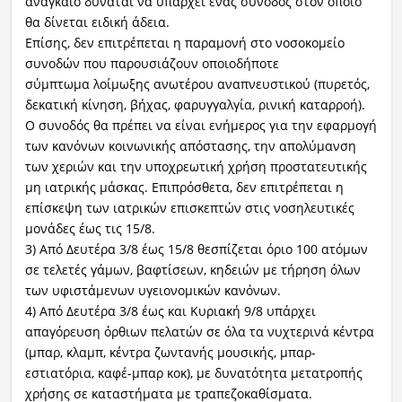
αναγκαίο δύναται να υπάρχει ένας συνοδός στον οποίο
θα δίνεται ειδική άδεια.
Επίσης, δεν επιτρέπεται η παραμονή στο νοσοκομείο
συνοδών που παρουσιάζουν οποιοδήποτε
σύμπτωμα λοίμωξης ανωτέρου αναπνευστικού (πυρετός,
δεκατική κίνηση, βήχας, φαρυγγαλγία, ρινική καταρροή).
Ο συνοδός θα πρέπει να είναι ενήμερος για την εφαρμογή
των κανόνων κοινωνικής απόστασης, την απολύμανση
των χεριών και την υποχρεωτική χρήση προστατευτικής
μη ιατρικής μάσκας. Επιπρόσθετα, δεν επιτρέπεται η
επίσκεψη των ιατρικών επισκεπτών στις νοσηλευτικές
μονάδες έως τις 15/8.
3) Από Δευτέρα 3/8 έως 15/8 θεσπίζεται όριο 100 ατόμων
σε τελετές γάμων, βαφτίσεων, κηδειών με τήρηση όλων
των υφιστάμενων υγειονομικών κανόνων.
4) Από Δευτέρα 3/8 έως και Κυριακή 9/8 υπάρχει
απαγόρευση όρθιων πελατών σε όλα τα νυχτερινά κέντρα
(μπαρ, κλαμπ, κέντρα ζωντανής μουσικής, μπαρ-
εστιατόρια, καφέ-μπαρ κοκ), με δυνατότητα μετατροπής
χρήσης σε καταστήματα με τραπεζοκαθίσματα.