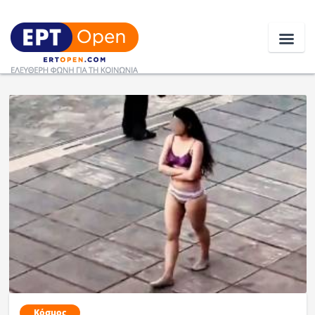
Ειδήσεις
Ελλάδα
Κοινωνία
Πολιτική
Οικονομία
Αθλητικά
Κόσμος
Κόσμος