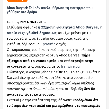
Ahoo Daryaei: Το Ιράν απελευθέρωσε τη φοιτήτρια που
Ραδιόφωνο
γδύθηκε στο δρόμο
LIVE
Τετάρτη, 20/11/2024 - 20:35
Εκπομπές
Ελεύθερη αφέθηκε
η 22χρονη φοιτήτρια Ahoo Daryaei
, η
οποία είχε γδυθεί δημοσίως
και είχε μείνει με τα
εσώρουχά της, σε ένδειξη διαμαρτυρίας κατά της
χιτζάμπ, δήλωσαν οι
ιρανικές
αρχές.
Πολιτισμός
Ο εκπρόσωπος του δικαστικού σώματος της Ισλαμικής
Δημοκρατίας ισχυρίστηκε ότι η Ahoo Daryaei
πήρε
εξιτήριο από το νοσοκομείο και επέστρεψε στην
οικογένειά της
, σύμφωνα με το
Iranwire.com
.
Ειδικότερα, ο Asghar Jahangir είπε την Τρίτη (19/11) ότι η
Daryaei δεν ήταν καλά και στάλθηκε στο νοσοκομείο,
υποστηρίζοντας ότι
«δεν έχει υποβληθεί καμία υπόθεση
εναντίον της στο δικαστικό σύστημα»,
ότι δηλαδή
δεν θα
αντιμετωπίσει κατηγορίες.
Σχετικά με την κατάστασή της, δήλωσε:
«Δεδομένου ότι
το άτομο δεν ήταν καλά και μεταφέρθηκε στο νοσοκομείο